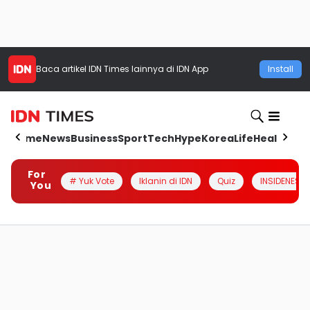
Baca artikel
IDN Times
lainnya di IDN App
Install
Home
News
Business
Sport
Tech
Hype
Korea
Life
Health
Aut
For
# Yuk Vote
Iklanin di IDN
Quiz
INSIDENESIA
You