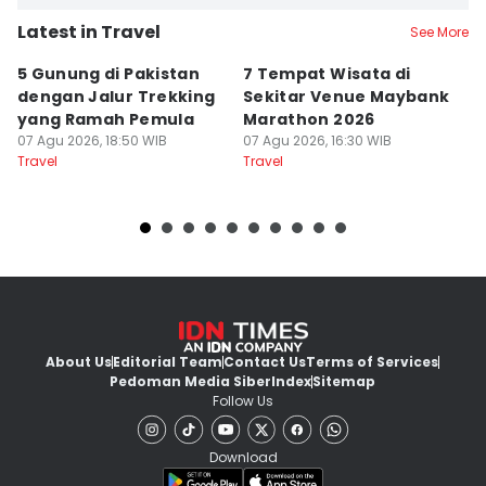
Latest in Travel
See More
5 Gunung di Pakistan
7 Tempat Wisata di
L
dengan Jalur Trekking
Sekitar Venue Maybank
G
yang Ramah Pemula
Marathon 2026
P
07 Agu 2026, 18:50 WIB
07 Agu 2026, 16:30 WIB
d
07
Travel
Travel
Tr
About Us
Editorial Team
Contact Us
Terms of Services
Pedoman Media Siber
Index
Sitemap
Follow Us
Download