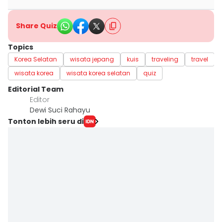
Share Quiz
Topics
Korea Selatan
wisata jepang
kuis
traveling
travel
wisata korea
wisata korea selatan
quiz
Editorial Team
Editor
Dewi Suci Rahayu
Tonton lebih seru di