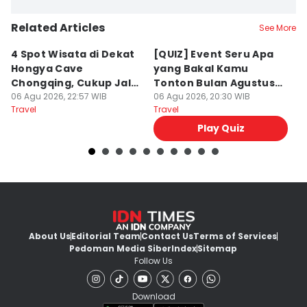
Related Articles
See More
4 Spot Wisata di Dekat
[QUIZ] Event Seru Apa
5
Hongya Cave
yang Bakal Kamu
P
Chongqing, Cukup Jalan
Tonton Bulan Agustus
J
Kaki!
06 Agu 2026, 22:57 WIB
2026 Ini?
06 Agu 2026, 20:30 WIB
06
Travel
Travel
Tr
Play Quiz
About Us
Editorial Team
Contact Us
Terms of Services
Pedoman Media Siber
Index
Sitemap
Follow Us
Download