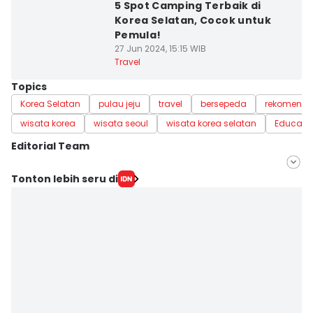
5 Spot Camping Terbaik di
Korea Selatan, Cocok untuk
Pemula!
27 Jun 2024, 15:15 WIB
Travel
Topics
Korea Selatan
pulau jeju
travel
bersepeda
rekomenda
wisata korea
wisata seoul
wisata korea selatan
Educate
Editorial Team
Editor
Tonton lebih seru di
Hallina Chairunnisa
Editor
Naufal Al Rahman