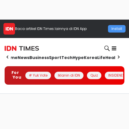
Baca artikel
IDN Times
lainnya di IDN App
Install
Home
News
Business
Sport
Tech
Hype
Korea
Life
Health
Aut
For
# Yuk Vote
Iklanin di IDN
Quiz
INSIDENESIA
You