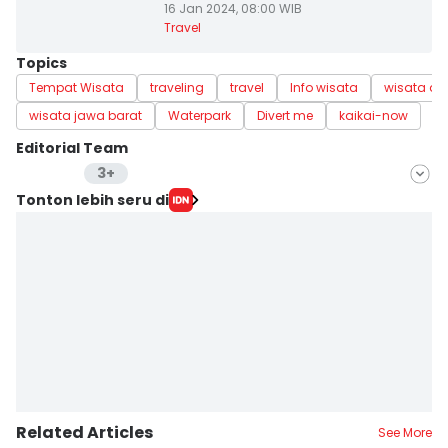
16 Jan 2024, 08:00 WIB
Travel
Topics
Tempat Wisata
traveling
travel
Info wisata
wisata air
wisata jawa barat
Waterpark
Divert me
kaikai-now
Editorial Team
3+
Editor
Tonton lebih seru di
Lea Lyliana
Editor
Mayang Ulfah Narimanda
Editor
Kim Caca
Related Articles
See More