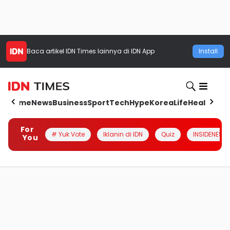
Baca artikel
IDN Times
lainnya di IDN App
Install
Home
News
Business
Sport
Tech
Hype
Korea
Life
Health
Aut
For
# Yuk Vote
Iklanin di IDN
Quiz
INSIDENESIA
You