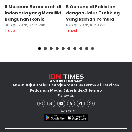
5 Museum Bersejarah di
5 Gunung di Pakistan
7
Indonesia yang Memiliki
dengan Jalur Trekking
S
Bangunan Ikonik
yang Ramah Pemula
M
08 Agu 2026, 07:16 WIB
07 Agu 2026, 18:50 WIB
07
Travel
Travel
Tr
About Us
Editorial Team
Contact Us
Terms of Services
Pedoman Media Siber
Index
Sitemap
Follow Us
Download