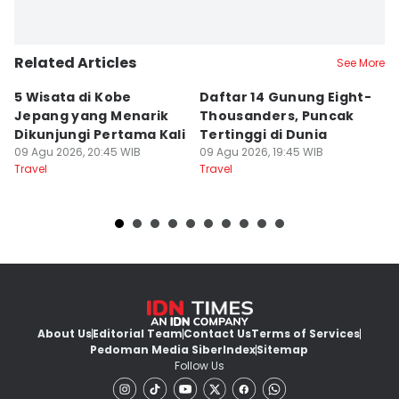
Related Articles
See More
5 Wisata di Kobe
Daftar 14 Gunung Eight-
6
Jepang yang Menarik
Thousanders, Puncak
L
Dikunjungi Pertama Kali
Tertinggi di Dunia
I
09 Agu 2026, 20:45 WIB
09 Agu 2026, 19:45 WIB
09
Travel
Travel
Tr
About Us
Editorial Team
Contact Us
Terms of Services
Pedoman Media Siber
Index
Sitemap
Follow Us