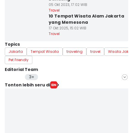
05 Okt 2023, 17:02 WIB
Travel
10 Tempat Wisata Alam Jakarta
yang Memesona
17 Okt 2025, 15:02 WIB
Travel
Topics
Jakarta
Tempat Wisata
traveling
travel
Wisata Jakar
Pet Friendly
Editorial Team
3+
Editor
Tonton lebih seru di
Sinta Listiyana
Editor
Dewi Suci Rahayu
Editor
Retno Rahayu