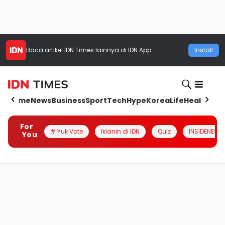
Baca artikel
IDN Times
lainnya di IDN App
Install
Home
News
Business
Sport
Tech
Hype
Korea
Life
Health
Aut
For
# Yuk Vote
Iklanin di IDN
Quiz
INSIDENESIA
You