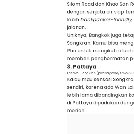
Silom Road dan Khao San Ro
dengan senjata air siap te
lebih
backpacker-friendly,
jalanan.
Uniknya, Bangkok juga teta
Songkran. Kamu bisa mengun
Pho untuk mengikuti ritua
memberi penghormatan pa
3. Pattaya
Festival Songkran (pixabay.com/zixww2
Kalau mau sensasi Songkra
sendiri, karena ada Wan Lai
lebih lama dibandingkan kot
di Pattaya dipadukan deng
meriah.