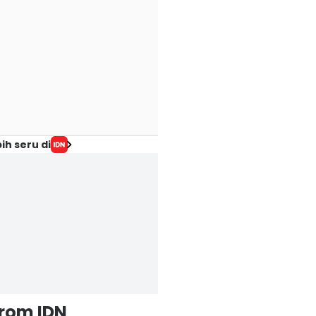
ih seru di
from IDN