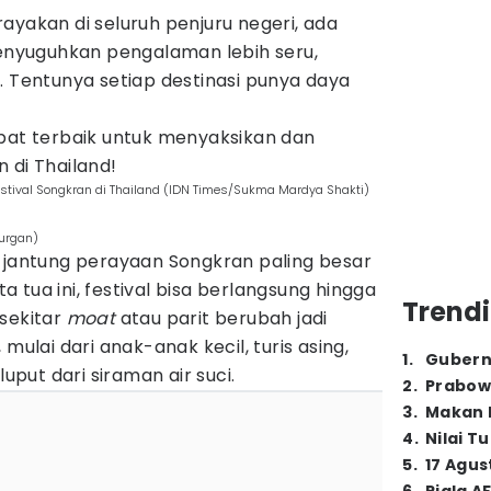
ayakan di seluruh penjuru negeri, ada
nyuguhkan pengalaman lebih seru,
. Tentunya setiap destinasi punya daya
mpat terbaik untuk menyaksikan dan
 di Thailand!
estival Songkran di Thailand (IDN Times/Sukma Mardya Shakti)
urgan)
i jantung perayaan Songkran paling besar
ota tua ini, festival bisa berlangsung hingga
Trendi
 sekitar
moat
atau parit berubah jadi
mulai dari anak-anak kecil, turis asing,
1
.
Gubern
luput dari siraman air suci.
2
.
Prabow
3
.
Makan B
4
.
Nilai T
5
.
17 Agus