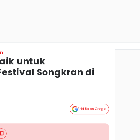
on
aik untuk
estival Songkran di
Add Us on Google
)