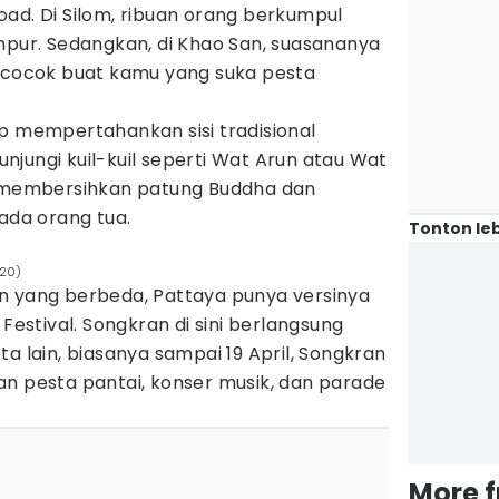
ad. Di Silom, ribuan orang berkumpul
mpur. Sedangkan, di Khao San, suasananya
cocok buat kamu yang suka pesta
p mempertahankan sisi tradisional
jungi kuil-kuil seperti Wat Arun atau Wat
l membersihkan patung Buddha dan
da orang tua.
Tonton leb
020)
n yang berbeda, Pattaya punya versinya
 Festival. Songkran di sini berlangsung
a lain, biasanya sampai 19 April, Songkran
an pesta pantai, konser musik, dan parade
More 