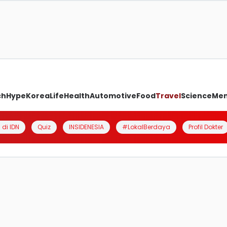
ch
Hype
Korea
Life
Health
Automotive
Food
Travel
Science
Me
 di IDN
Quiz
INSIDENESIA
#LokalBerdaya
Profil Dokter