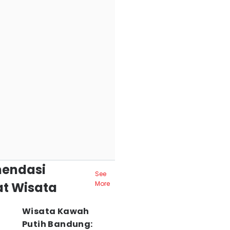
endasi
See
t Wisata
More
Wisata Kawah
Putih Bandung: