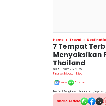
Home
Travel
Destinati
7 Tempat Terb
Menyaksikan F
Thailand
08 Apr 2025, 19:30 WIB
Fina Wahibatun Nisa
News
Channel
Festival Songkran (pixabay.com/laydown
Share Article