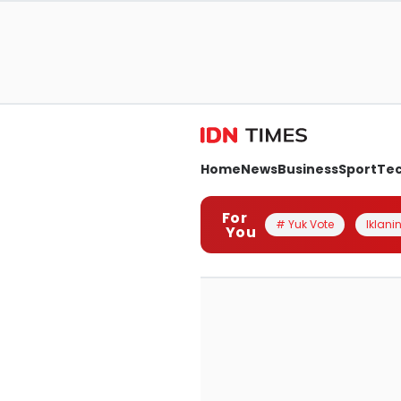
Home
News
Business
Sport
Te
For
# Yuk Vote
Iklanin
You