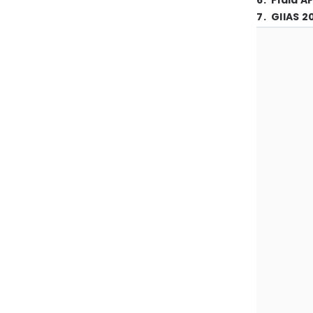
6
.
Piala A
7
.
GIIAS 2