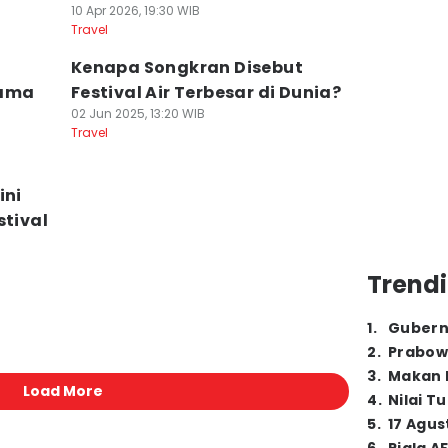
10 Apr 2026, 19:30 WIB
Travel
Kenapa Songkran Disebut
lama
Festival Air Terbesar di Dunia?
02 Jun 2025, 13:20 WIB
Travel
ini
stival
Trendi
1
.
Gubern
2
.
Prabow
3
.
Makan B
Load More
4
.
Nilai T
5
.
17 Agus