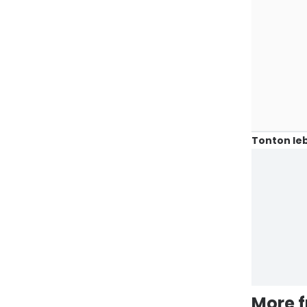
Tonton leb
More 