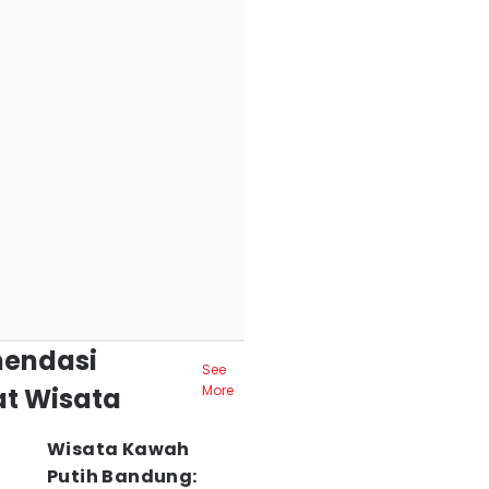
endasi
See
t Wisata
More
Wisata Kawah
Putih Bandung: