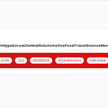
ch
Hype
Korea
Life
Health
Automotive
Food
Travel
Science
Me
 di IDN
Quiz
INSIDENESIA
#LokalBerdaya
Profil Dokter