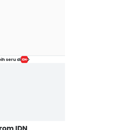
ih seru di
from IDN