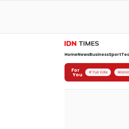
Home
News
Business
Sport
Te
For
# Yuk Vote
Iklanin
You