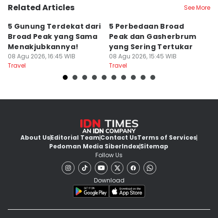
Related Articles
See More
5 Gunung Terdekat dari
5 Perbedaan Broad
P
Broad Peak yang Sama
Peak dan Gasherbrum
v
Menakjubkannya!
yang Sering Tertukar
Su
08 Agu 2026, 16:45 WIB
08 Agu 2026, 15:45 WIB
08
Travel
Travel
Tr
About Us
Editorial Team
Contact Us
Terms of Services
Pedoman Media Siber
Index
Sitemap
Follow Us
Download