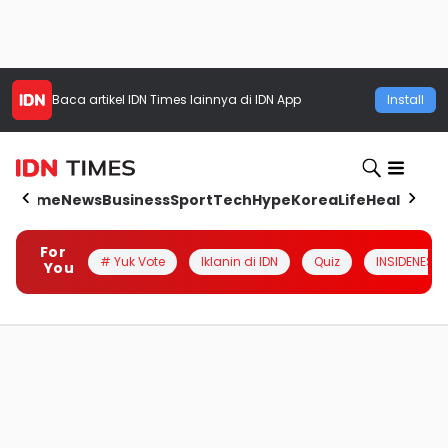
Baca artikel
IDN Times
lainnya di IDN App
Install
Home
News
Business
Sport
Tech
Hype
Korea
Life
Health
Aut
For
# Yuk Vote
Iklanin di IDN
Quiz
INSIDENESIA
You