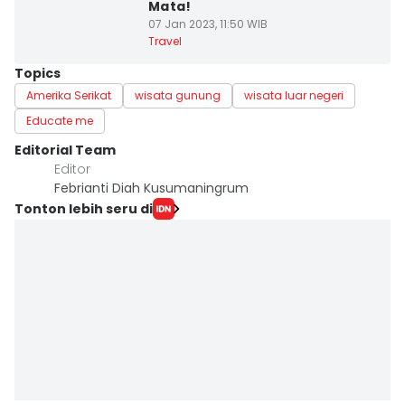
Mata!
07 Jan 2023, 11:50 WIB
Travel
Topics
Amerika Serikat
wisata gunung
wisata luar negeri
Educate me
Editorial Team
Editor
Febrianti Diah Kusumaningrum
Tonton lebih seru di