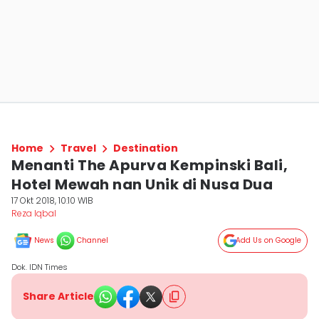
Home
Travel
Destination
Menanti The Apurva Kempinski Bali,
Hotel Mewah nan Unik di Nusa Dua
17 Okt 2018, 10:10 WIB
Reza Iqbal
News
Channel
Add Us on Google
Dok. IDN Times
Share Article