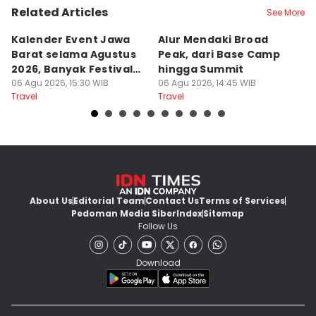
Related Articles
See More
Kalender Event Jawa
Alur Mendaki Broad
7
Barat selama Agustus
Peak, dari Base Camp
G
2026, Banyak Festival
hingga Summit
P
Menarik
06 Agu 2026, 15:30 WIB
06 Agu 2026, 14:45 WIB
06
Travel
Travel
Tr
About Us
Editorial Team
Contact Us
Terms of Services
Pedoman Media Siber
Index
Sitemap
Follow Us
Download