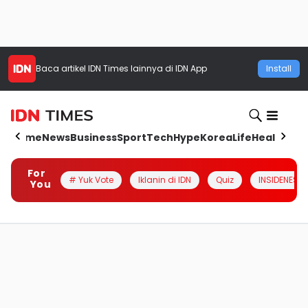
Baca artikel
IDN Times
lainnya di IDN App
Install
Home
News
Business
Sport
Tech
Hype
Korea
Life
Health
Aut
For
# Yuk Vote
Iklanin di IDN
Quiz
INSIDENESIA
You