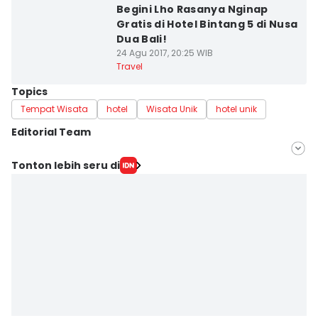
Begini Lho Rasanya Nginap
Gratis di Hotel Bintang 5 di Nusa
Dua Bali!
24 Agu 2017, 20:25 WIB
Travel
Topics
Tempat Wisata
hotel
Wisata Unik
hotel unik
Editorial Team
Editor
Tonton lebih seru di
Dewi Suci Rahayu
Editor
Reza Iqbal