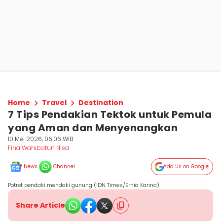
Home
Travel
Destination
7 Tips Pendakian Tektok untuk Pemula
yang Aman dan Menyenangkan
10 Mei 2026, 06:06 WIB
Fina Wahibatun Nisa
News
Channel
Add Us on Google
Potret pendaki mendaki gunung (IDN Times/Ernia Karina)
Share Article