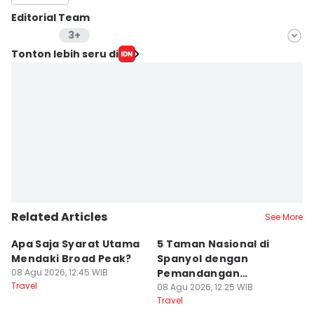
Editorial Team
3+
Editor
Tonton lebih seru di
Dewi Suci Rahayu
Editor
Fina Wahibatun Nisa
Editor
Retno Rahayu
Related Articles
See More
Apa Saja Syarat Utama
5 Taman Nasional di
7
Mendaki Broad Peak?
Spanyol dengan
y
08 Agu 2026, 12:45 WIB
Pemandangan
Di
Travel
Spektakuler
08 Agu 2026, 12:25 WIB
08
Travel
Tr