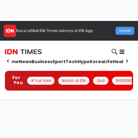
Baca artikel
IDN Times
lainnya di IDN App
Install
Home
News
Business
Sport
Tech
Hype
Korea
Life
Health
Aut
For
# Yuk Vote
Iklanin di IDN
Quiz
INSIDENESIA
You