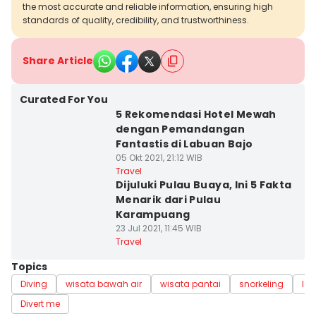
the most accurate and reliable information, ensuring high
standards of quality, credibility, and trustworthiness.
Share Article
Curated For You
5 Rekomendasi Hotel Mewah
dengan Pemandangan
Fantastis di Labuan Bajo
05 Okt 2021, 21:12 WIB
Travel
Dijuluki Pulau Buaya, Ini 5 Fakta
Menarik dari Pulau
Karampuang
23 Jul 2021, 11:45 WIB
Travel
Topics
Diving
wisata bawah air
wisata pantai
snorkeling
la
Divert me