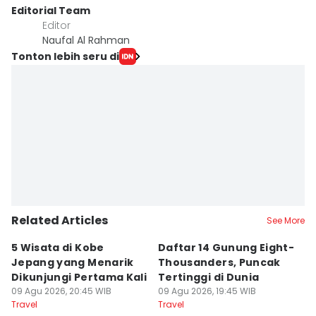
Editorial Team
Editor
Naufal Al Rahman
Tonton lebih seru di
Related Articles
See More
5 Wisata di Kobe
Daftar 14 Gunung Eight-
6
Jepang yang Menarik
Thousanders, Puncak
L
Dikunjungi Pertama Kali
Tertinggi di Dunia
I
09 Agu 2026, 20:45 WIB
09 Agu 2026, 19:45 WIB
09
Travel
Travel
Tr