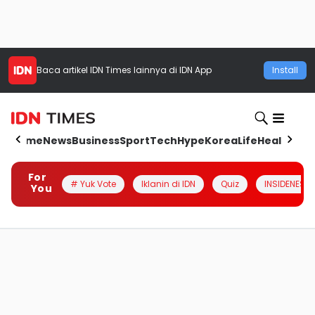
Baca artikel
IDN Times
lainnya di IDN App
Install
Home
News
Business
Sport
Tech
Hype
Korea
Life
Health
Aut
For
# Yuk Vote
Iklanin di IDN
Quiz
INSIDENESIA
You