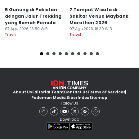
5 Gunung di Pakistan
7 Tempat Wisata di
L
dengan Jalur Trekking
Sekitar Venue Maybank
G
yang Ramah Pemula
Marathon 2026
P
07 Agu 2026, 18:50 WIB
07 Agu 2026, 16:30 WIB
d
07
Travel
Travel
Tr
About Us
Editorial Team
Contact Us
Terms of Services
Pedoman Media Siber
Index
Sitemap
Follow Us
Download