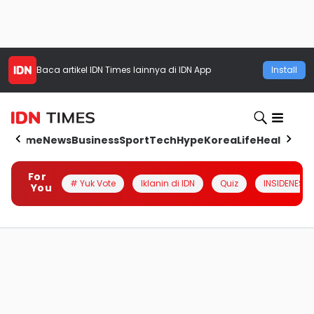
Baca artikel
IDN Times
lainnya di IDN App
Install
Home
News
Business
Sport
Tech
Hype
Korea
Life
Health
Aut
For
# Yuk Vote
Iklanin di IDN
Quiz
INSIDENESIA
You