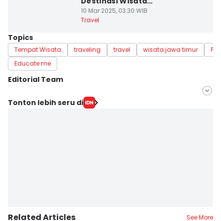
Destinasi Wisata
Religi Islamnya!
10 Mar 2025, 03:30 WIB
Travel
Topics
Tempat Wisata
traveling
travel
wisata jawa timur
Po
Educate me
Editorial Team
Editor
Tonton lebih seru di
Dewi Suci Rahayu
Editor
Fina Wahibatun Nisa
Related Articles
See More