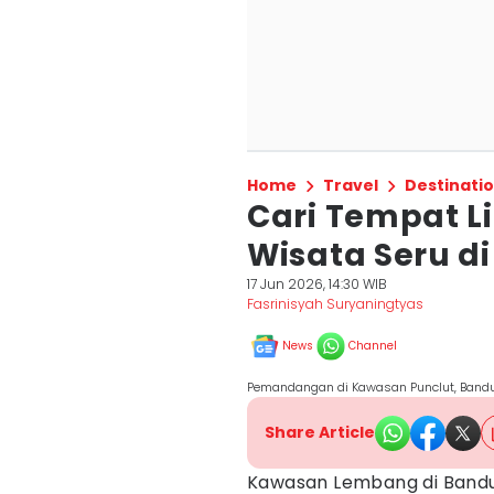
Home
Travel
Destinati
Cari Tempat Li
Wisata Seru d
17 Jun 2026, 14:30 WIB
Fasrinisyah Suryaningtyas
News
Channel
Pemandangan di Kawasan Punclut, Bandu
Share Article
Kawasan Lembang di Bandu