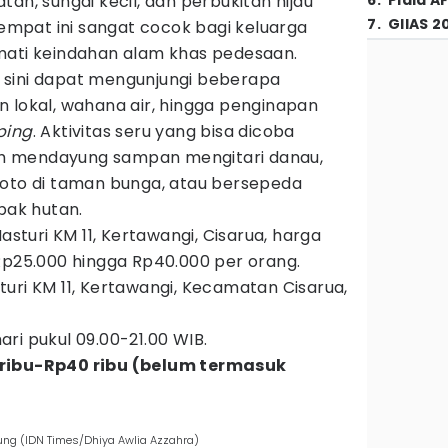
an, sungai kecil, dan perbukitan hijau
6
.
Piala A
7
.
GIIAS 2
mpat ini sangat cocok bagi keluarga
mati keindahan alam khas pedesaan.
 sini dapat mengunjungi beberapa
 lokal, wahana air, hingga penginapan
ping
. Aktivitas seru yang bisa dicoba
h mendayung sampan mengitari danau,
foto di taman bunga, atau bersepeda
pak hutan.
Masturi KM 11, Kertawangi, Cisarua, harga
Rp25.000 hingga Rp40.000 per orang.
turi KM 11, Kertawangi, Kecamatan Cisarua,
ari pukul 09.00-21.00 WIB.
 ribu-Rp40 ribu (belum termasuk
ng (IDN Times/Dhiya Awlia Azzahra)