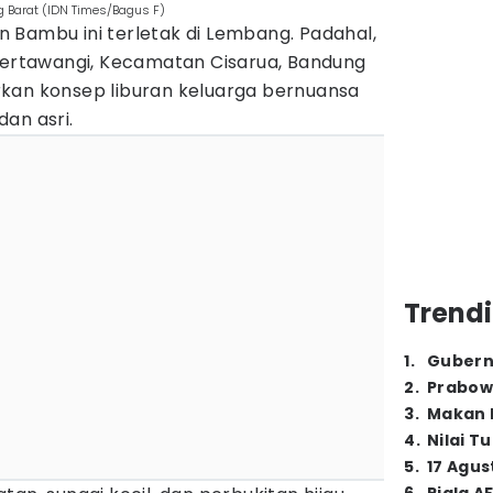
 Barat (IDN Times/Bagus F)
 Bambu ini terletak di Lembang. Padahal,
 Kertawangi, Kecamatan Cisarua, Bandung
kan konsep liburan keluarga bernuansa
an asri.
Trendi
1
.
Gubern
2
.
Prabow
3
.
Makan B
4
.
Nilai T
5
.
17 Agus