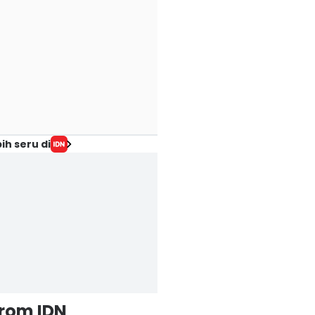
ih seru di
from IDN