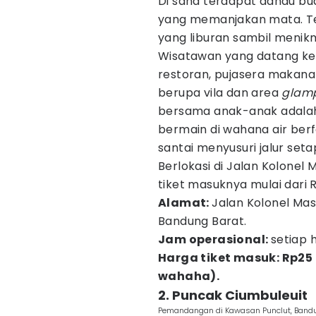
Di sana terdapat danau buat
yang memanjakan mata. Te
yang liburan sambil menik
Wisatawan yang datang ke
restoran, pujasera makanan
berupa vila dan area
glam
bersama anak-anak adala
bermain di wahana air ber
santai menyusuri jalur seta
Berlokasi di Jalan Kolonel 
tiket masuknya mulai dari 
Alamat:
Jalan Kolonel Mas
Bandung Barat.
Jam operasional:
setiap h
Harga tiket masuk: Rp25
wahaha).
2. Puncak Ciumbuleuit
Pemandangan di Kawasan Punclut, Bandu