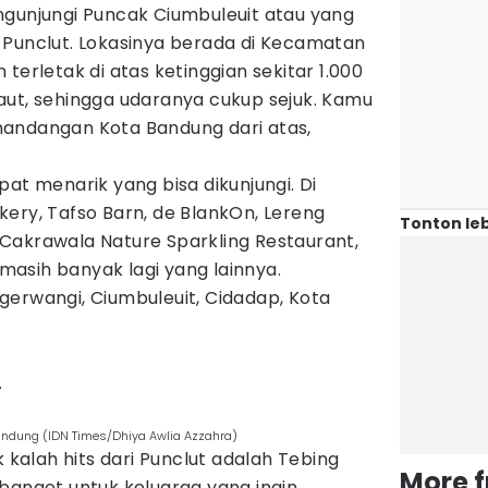
ngunjungi Puncak Ciumbuleuit atau yang
 Punclut. Lokasinya berada di Kecamatan
terletak di atas ketinggian sekitar 1.000
aut, sehingga udaranya cukup sejuk. Kamu
andangan Kota Bandung dari atas,
pat menarik yang bisa dikunjungi. Di
ery, Tafso Barn, de BlankOn, Lereng
Tonton leb
Cakrawala Nature Sparkling Restaurant,
n masih banyak lagi yang lainnya.
gerwangi, Ciumbuleuit, Cidadap, Kota
.
andung (IDN Times/Dhiya Awlia Azzahra)
k kalah hits dari Punclut adalah Tebing
More 
banget untuk keluarga yang ingin