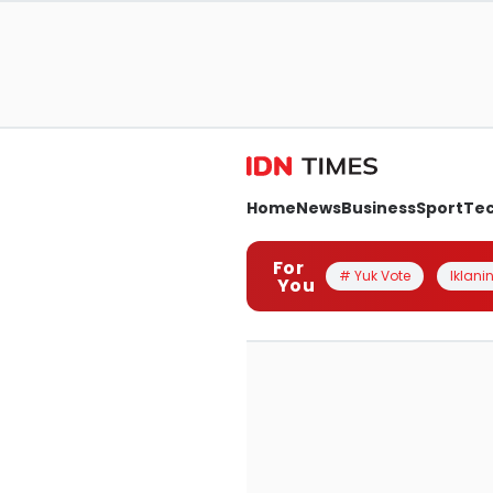
Home
News
Business
Sport
Te
For
# Yuk Vote
Iklanin
You