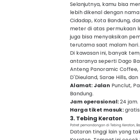
Selanjutnya, kamu bisa me
lebih dikenal dengan nama
Cidadap, Kota Bandung, dan 
meter di atas permukaan l
juga bisa menyaksikan pem
terutama saat malam hari.
Di kawasan ini, banyak tem
antaranya seperti Dago Bak
Anteng Panoramic Coffee, 
D'Dieuland, Sarae Hills, da
Alamat: Jalan
Punclut, Pa
Bandung.
Jam operasional:
24 jam.
Harga tiket masuk:
gratis
3. Tebing Keraton
Potret pemandangan di Tebing Keraton, B
Dataran tinggi lain yang ta
Keraton. Tempat ini cocok 