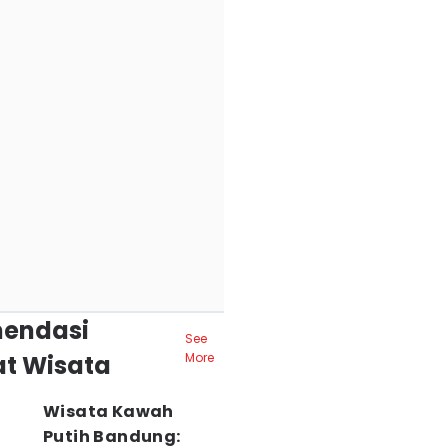
endasi
See
t Wisata
More
Wisata Kawah
Putih Bandung: