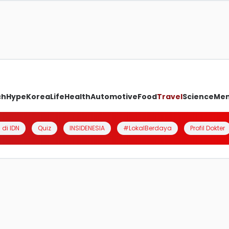
ch
Hype
Korea
Life
Health
Automotive
Food
Travel
Science
Me
 di IDN
Quiz
INSIDENESIA
#LokalBerdaya
Profil Dokter