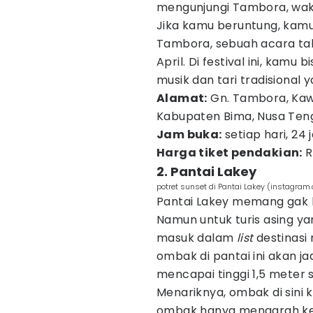
mengunjungi Tambora, waktu
Jika kamu beruntung, kamu
Tambora, sebuah acara tah
April. Di festival ini, kam
musik dan tari tradisional
Alamat:
Gn. Tambora, Kaw
Kabupaten Bima, Nusa Ten
Jam buka:
setiap hari, 24
Harga tiket pendakian:
R
2. Pantai Lakey
potret sunset di Pantai Lakey (instagra
Pantai Lakey memang gak be
Namun untuk turis asing yan
masuk dalam
list
destinasi 
ombak di pantai ini akan ja
mencapai tinggi 1,5 meter 
Menariknya, ombak di sini k
ombak hanya mengarah ke k