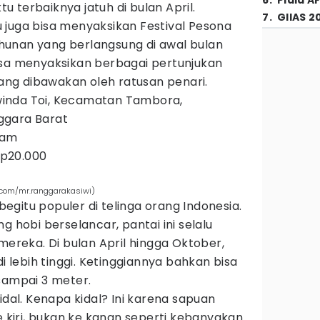
6
.
Piala A
 terbaiknya jatuh di bulan April.
7
.
GIIAS 2
 juga bisa menyaksikan Festival Pesona
unan yang berlangsung di awal bulan
u bisa menyaksikan berbagai pertunjukan
 yang dibawakan oleh ratusan penari.
inda Toi, Kecamatan Tambora,
ggara Barat
 jam
p20.000
m.com/mr.ranggarakasiwi)
gitu populer di telinga orang Indonesia.
g hobi berselancar, pantai ini selalu
mereka. Di bulan April hingga Oktober,
di lebih tinggi. Ketinggiannya bahkan bisa
sampai 3 meter.
idal. Kenapa kidal? Ini karena sapuan
iri, bukan ke kanan seperti kebanyakan