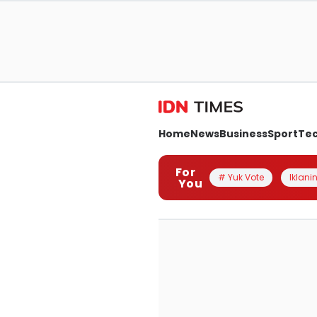
Home
News
Business
Sport
Te
For
# Yuk Vote
Iklanin
You