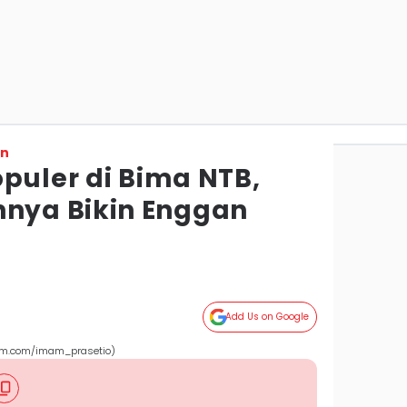
on
puler di Bima NTB,
ya Bikin Enggan
Add Us on Google
ram.com/imam_prasetio)