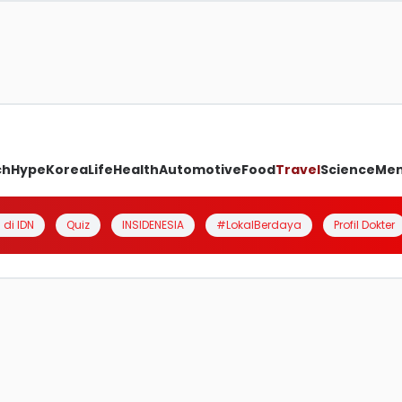
ch
Hype
Korea
Life
Health
Automotive
Food
Travel
Science
Me
 di IDN
Quiz
INSIDENESIA
#LokalBerdaya
Profil Dokter