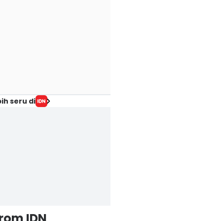
ih seru di
from IDN