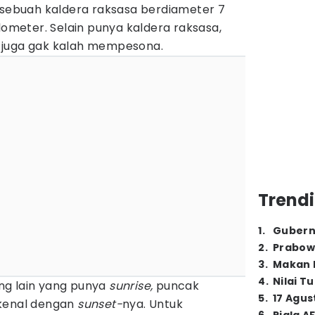
a sebuah kaldera raksasa berdiameter 7
lometer. Selain punya kaldera raksasa,
 juga gak kalah mempesona.
Trendi
1
.
Gubern
2
.
Prabow
3
.
Makan B
4
.
Nilai T
ng lain yang punya
sunrise,
puncak
5
.
17 Agus
rkenal dengan
sunset-
nya. Untuk