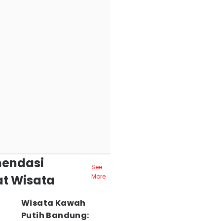
endasi
See
t Wisata
More
Wisata Kawah
Putih Bandung: