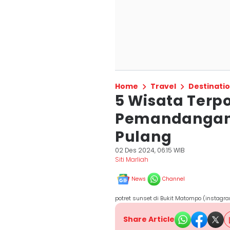
Home
Travel
Destinati
5 Wisata Terpo
Pemandangann
Pulang
02 Des 2024, 06:15 WIB
Siti Marliah
News
Channel
potret sunset di Bukit Matompo (instag
Share Article