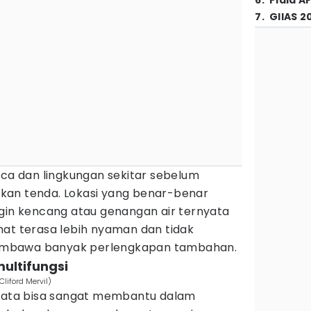
6
.
Piala A
7
.
GIIAS 2
aca dan lingkungan sekitar sebelum
kan tenda. Lokasi yang benar-benar
ngin kencang atau genangan air ternyata
hat terasa lebih nyaman dan tidak
embawa banyak perlengkapan tambahan.
ultifungsi
liford Mervil)
nyata bisa sangat membantu dalam