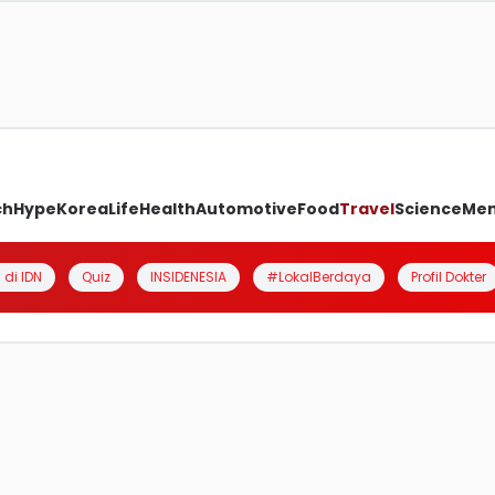
ch
Hype
Korea
Life
Health
Automotive
Food
Travel
Science
Me
 di IDN
Quiz
INSIDENESIA
#LokalBerdaya
Profil Dokter