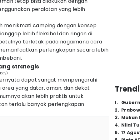
kemah tetap bisa dilakukan dengan
nggunakan peralatan yang lebih
ih menikmati camping dengan konsep
ianggap lebih fleksibel dan ringan di
betulnya terletak pada nagaimana cara
memanfaatkan perlengkapan secara lebih
mbebani.
yang strategis
abay)
 ternyata dapat sangat mempengaruhi
Trendi
area yang datar, aman, dan dekat
umnya akan lebih praktis untuk
1
.
Gubern
an terlalu banyak perlengkapan
2
.
Prabow
3
.
Makan B
4
.
Nilai T
5
.
17 Agus