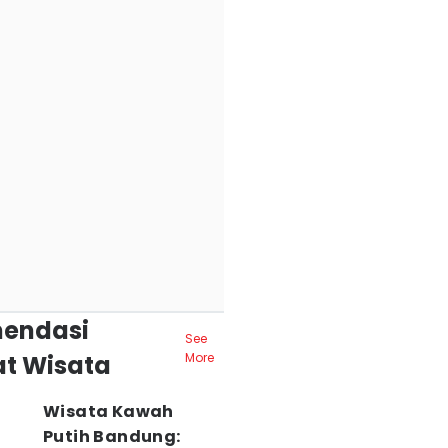
endasi
See
t Wisata
More
Wisata Kawah
Putih Bandung: