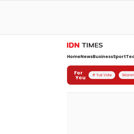
Home
News
Business
Sport
Te
For
# Yuk Vote
Iklanin
You