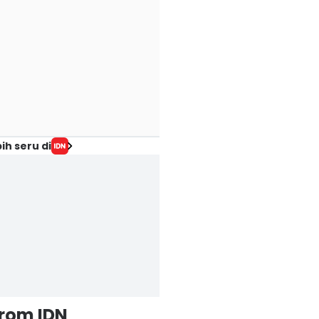
ih seru di
from IDN