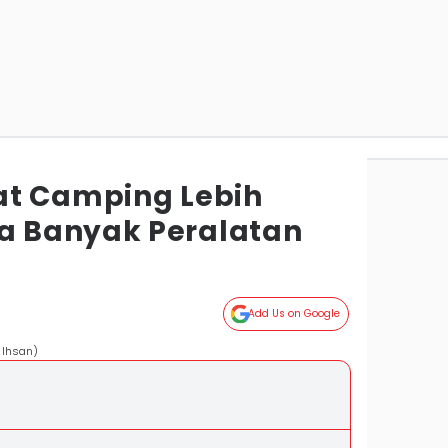
at Camping Lebih
 Banyak Peralatan
Add Us on Google
 Ihsan)