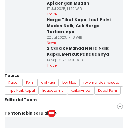
Api dengan Mudah
17 Jul 2025, 14:10 WIB
Travel
Harga Tiket Kapal Laut Pelni
Medan Naik, Cek Harga
Terbarunya
22 Jul 2023, 17:18 WIB
News
2 Cara ke Banda Neira Naik
Kapal, Berikut Panduannya
13 Sep 2023, 13:10 WIB
Travel
Topics
Kapal
Pelni
aplikasi
beli tiket
rekomendasi wisata
Tips Naik Kapal
Educate me
kaikai-now
Kapal Pelni
Editorial Team
Editor
Tonton lebih seru di
Mayang Ulfah Narimanda