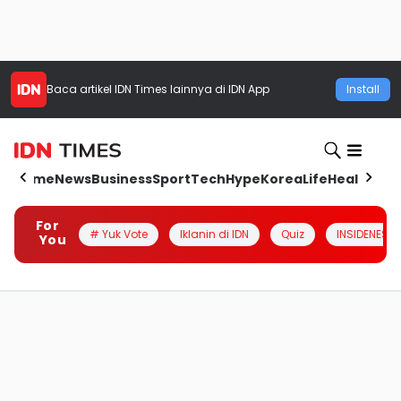
Baca artikel
IDN Times
lainnya di IDN App
Install
Home
News
Business
Sport
Tech
Hype
Korea
Life
Health
Aut
For
# Yuk Vote
Iklanin di IDN
Quiz
INSIDENESIA
You