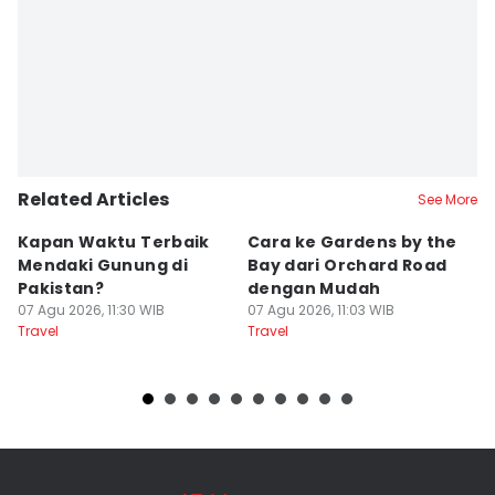
Editor
Naufal Al Rahman
Related Articles
See More
Kapan Waktu Terbaik
Cara ke Gardens by the
D
Mendaki Gunung di
Bay dari Orchard Road
T
Pakistan?
dengan Mudah
s
07 Agu 2026, 11:30 WIB
07 Agu 2026, 11:03 WIB
07
Travel
Travel
Tr