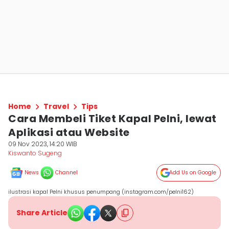
Home
Travel
Tips
Cara Membeli Tiket Kapal Pelni, lewat
Aplikasi atau Website
09 Nov 2023, 14:20 WIB
Kiswanto Sugeng
News
Channel
Add Us on Google
ilustrasi kapal Pelni khusus penumpang (instagram.com/pelni162)
Share Article