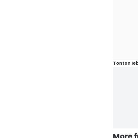
Tonton leb
More 