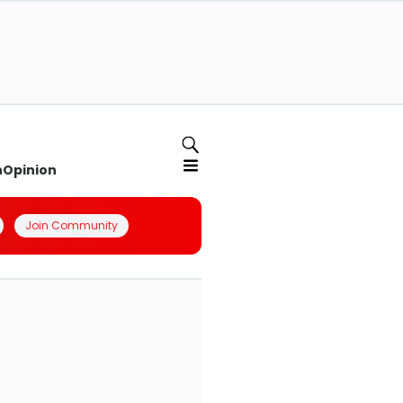
n
Opinion
Join Community