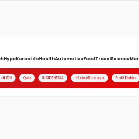
ch
Hype
Korea
Life
Health
Automotive
Food
Travel
Science
Me
 di IDN
Quiz
INSIDENESIA
#LokalBerdaya
Profil Dokter