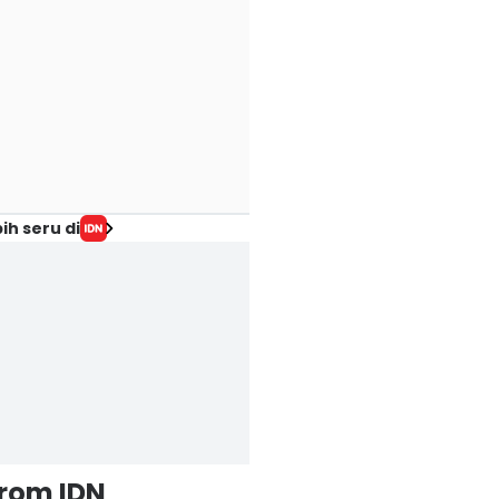
ih seru di
from IDN