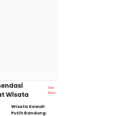
endasi
See
t Wisata
More
Wisata Kawah
Putih Bandung: