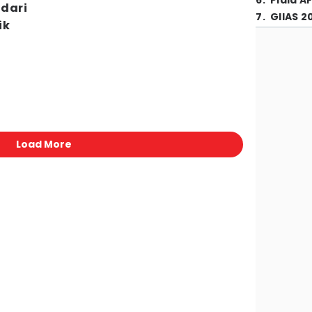
6
.
Piala A
 dari
7
.
GIIAS 2
ik
Load More