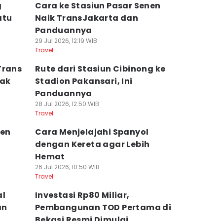
g
Cara ke Stasiun Pasar Senen
atu
Naik TransJakarta dan
Panduannya
29 Jul 2026, 12:19 WIB
Travel
Trans
Rute dari Stasiun Cibinong ke
mak
Stadion Pakansari, Ini
Panduannya
28 Jul 2026, 12:50 WIB
Travel
den
Cara Menjelajahi Spanyol
dengan Kereta agar Lebih
Hemat
26 Jul 2026, 10:50 WIB
Travel
al
Investasi Rp80 Miliar,
an
Pembangunan TOD Pertama di
Bekasi Resmi Dimulai