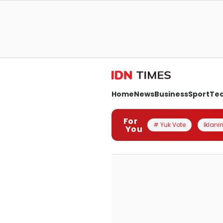
Home
News
Business
Sport
Te
For
# Yuk Vote
Iklanin
You