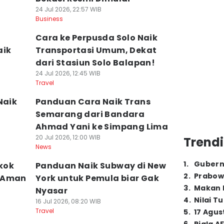
24 Jul 2026, 22:57 WIB
Business
Cara ke Perpusda Solo Naik
aik
Transportasi Umum, Dekat
dari Stasiun Solo Balapan!
24 Jul 2026, 12:45 WIB
Travel
Naik
Panduan Cara Naik Trans
Semarang dari Bandara
Ahmad Yani ke Simpang Lima
20 Jul 2026, 12:00 WIB
Trendi
News
1
.
Gubern
gkok
Panduan Naik Subway di New
2
.
Prabow
p Aman
York untuk Pemula biar Gak
3
.
Makan B
Nyasar
4
.
Nilai T
16 Jul 2026, 08:20 WIB
Travel
5
.
17 Agus