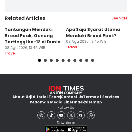
Related Articles
See More
Tantangan Mendaki
Apa Saja Syarat Utama
5
Broad Peak, Gunung
Mendaki Broad Peak?
S
Tertinggi ke-12 di Dunia
08 Agu 2026, 12:45 WIB
P
Travel
08 Agu 2026, 13:45 WIB
S
08
Travel
Tr
About Us
Editorial Team
Contact Us
Terms of Services
Pedoman Media Siber
Index
Sitemap
Follow Us
Download