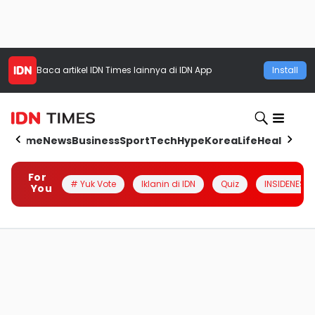
Baca artikel
IDN Times
lainnya di IDN App
Install
Home
News
Business
Sport
Tech
Hype
Korea
Life
Health
Aut
For
# Yuk Vote
Iklanin di IDN
Quiz
INSIDENESIA
You