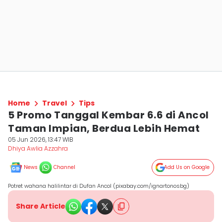
Home
Travel
Tips
5 Promo Tanggal Kembar 6.6 di Ancol
Taman Impian, Berdua Lebih Hemat
05 Jun 2026, 13:47 WIB
Dhiya Awlia Azzahra
News
Channel
Add Us on Google
Potret wahana halilintar di Dufan Ancol (pixabay.com/ignartonosbg)
Share Article