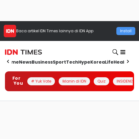
Baca artikel
IDN Times
lainnya di IDN App
Install
Home
News
Business
Sport
Tech
Hype
Korea
Life
Health
Aut
For
# Yuk Vote
Iklanin di IDN
Quiz
INSIDENESIA
You