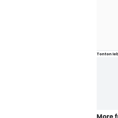
Tonton leb
More 