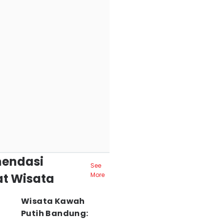
endasi
See
t Wisata
More
Wisata Kawah
Putih Bandung: