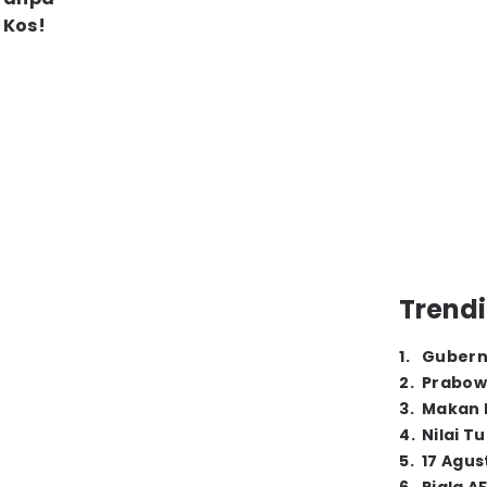
 Kos!
Trendi
1
.
Gubern
2
.
Prabow
3
.
Makan B
4
.
Nilai T
5
.
17 Agus