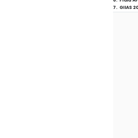
6
.
Piala A
7
.
GIIAS 2