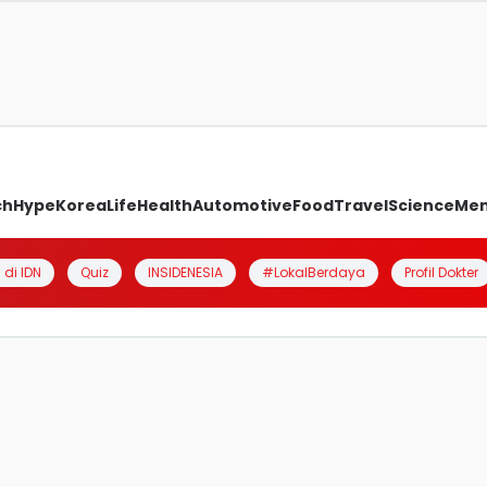
ch
Hype
Korea
Life
Health
Automotive
Food
Travel
Science
Me
 di IDN
Quiz
INSIDENESIA
#LokalBerdaya
Profil Dokter