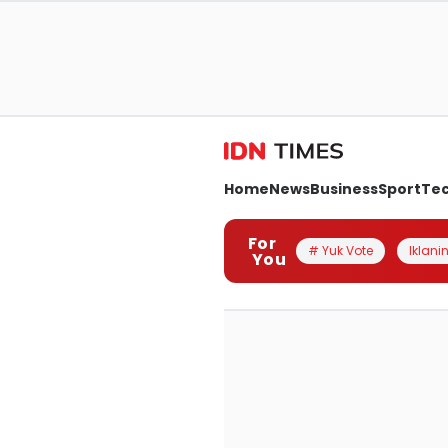
Home
News
Business
Sport
Te
For
# Yuk Vote
Iklanin
You