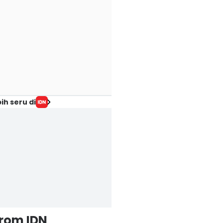
ih seru di
from IDN