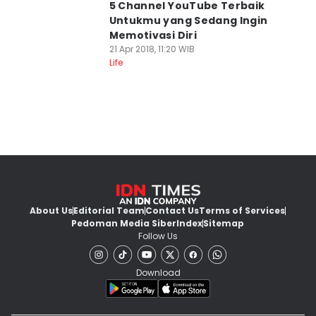
5 Channel YouTube Terbaik
Untukmu yang Sedang Ingin
Memotivasi Diri
21 Apr 2018, 11:20 WIB
Life
About Us
Editorial Team
Contact Us
Terms of Services
Pedoman Media Siber
Index
Sitemap
Follow Us
Download