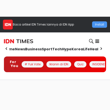
Baca artikel
IDN Times
lainnya di IDN App
Install
Home
News
Business
Sport
Tech
Hype
Korea
Life
Health
Aut
For
# Yuk Vote
Iklanin di IDN
Quiz
INSIDENESIA
You