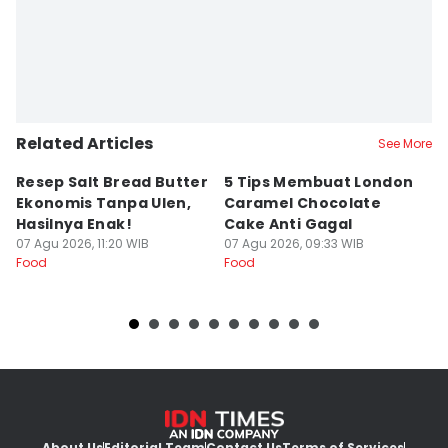
Related Articles
See More
Resep Salt Bread Butter
5 Tips Membuat London
R
Ekonomis Tanpa Ulen,
Caramel Chocolate
Co
Hasilnya Enak!
Cake Anti Gagal
S
07 Agu 2026, 11:20 WIB
07 Agu 2026, 09:33 WIB
07
Food
Food
Fo
About Us
Editorial Team
Contact Us
Terms of Services