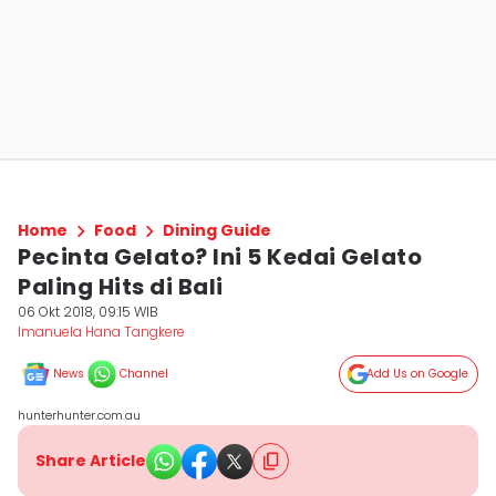
Home
Food
Dining Guide
Pecinta Gelato? Ini 5 Kedai Gelato
Paling Hits di Bali
06 Okt 2018, 09:15 WIB
Imanuela Hana Tangkere
News
Channel
Add Us on Google
hunterhunter.com.au
Share Article