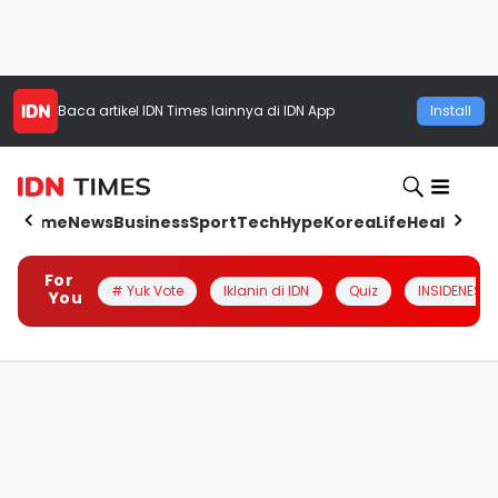
Baca artikel
IDN Times
lainnya di IDN App
Install
Home
News
Business
Sport
Tech
Hype
Korea
Life
Health
Aut
For
# Yuk Vote
Iklanin di IDN
Quiz
INSIDENESIA
You