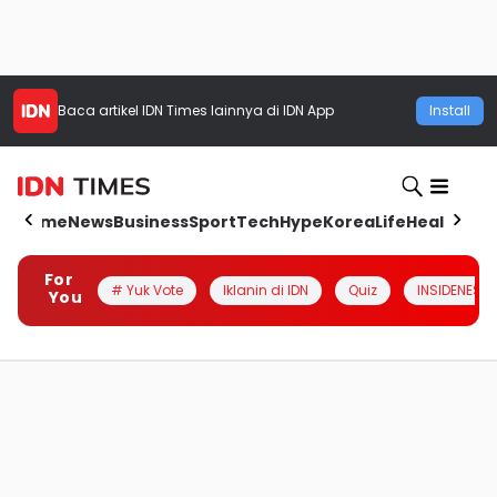
Baca artikel
IDN Times
lainnya di IDN App
Install
Home
News
Business
Sport
Tech
Hype
Korea
Life
Health
Aut
For
# Yuk Vote
Iklanin di IDN
Quiz
INSIDENESIA
You