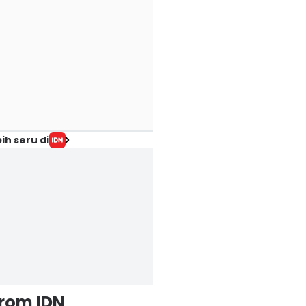
ih seru di
from IDN