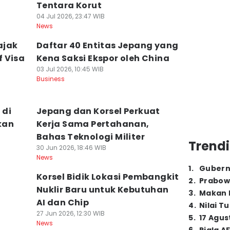
Tentara Korut
04 Jul 2026, 23:47 WIB
News
ajak
Daftar 40 Entitas Jepang yang
 Visa
Kena Saksi Ekspor oleh China
03 Jul 2026, 10:45 WIB
Business
 di
Jepang dan Korsel Perkuat
kan
Kerja Sama Pertahanan,
Bahas Teknologi Militer
Trendi
30 Jun 2026, 18:46 WIB
News
1
.
Gubern
a
Korsel Bidik Lokasi Pembangkit
2
.
Prabow
Nuklir Baru untuk Kebutuhan
3
.
Makan B
AI dan Chip
4
.
Nilai T
27 Jun 2026, 12:30 WIB
5
.
17 Agus
News