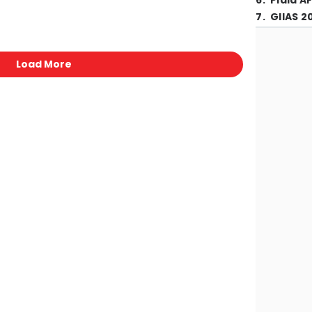
6
.
Piala A
7
.
GIIAS 2
Load More