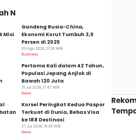
ah N
Gandeng Rusia-China,
 Misi
Ekonomi Korut Tumbuh 3,5
Persen di 2025
03 Agu 2026, 21:28 WIB
Business
Pertama Kali dalam 42 Tahun,
Populasi Jepang Anjlok di
n
Bawah 120 Juta
31 Jul 2026, 17:47 WIB
News
Rekom
al
Korsel Peringkat Kedua Paspor
Tempa
ebatan
Terkuat di Dunia, Bebas Visa
ke 188 Destinasi
27 Jul 2026, 19:36 WIB
News