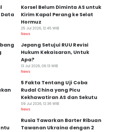
l
Korsel Belum Diminta AS untuk
 Data
Kirim Kapal Perang ke Selat
Hormuz
25 Jul 2026, 12:45 WIB
News
mbang
Jepang Setujui RUU Revisi
g
Hukum Kekaisaran, Untuk
t
Apa?
13 Jul 2026, 06:13 WIB
News
5 Fakta Tentang Uji Coba
ukan
Rudal China yang Picu
Kekhawatiran AS dan Sekutu
09 Jul 2026, 12:36 WIB
News
Rusia Tawarkan Barter Ribuan
antu
Tawanan Ukraina dengan 2