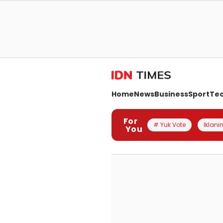
Home
News
Business
Sport
Te
For
# Yuk Vote
Iklanin
You