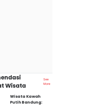
endasi
See
t Wisata
More
Wisata Kawah
Putih Bandung: