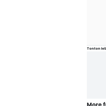
Tonton leb
More 