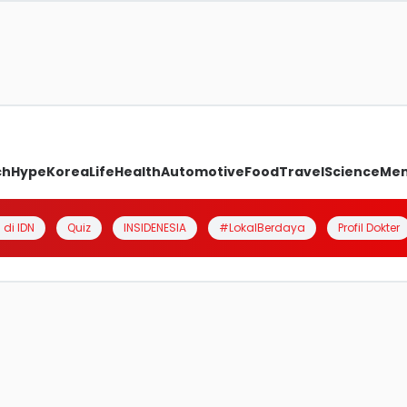
ch
Hype
Korea
Life
Health
Automotive
Food
Travel
Science
Me
 di IDN
Quiz
INSIDENESIA
#LokalBerdaya
Profil Dokter