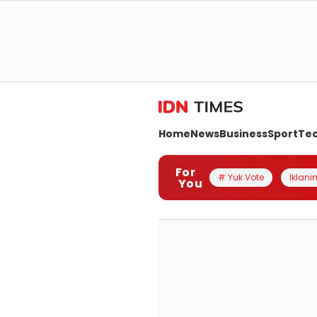
Home
News
Business
Sport
Te
For
# Yuk Vote
Iklanin
You