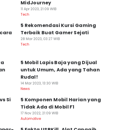
MidJourney
11 Apr 2023, 21:09 WIB
Tech
k
5 Rekomendasi Kursi Gaming
ecara
Terbaik Buat Gamer Sejati
28 Mar 2023, 03:27 WIB
Tech
ra
5 Mobil Lapis Baja yang Dijual
an
untuk Umum, Ada yang Tahan
Rudal!
14 Mar 2023, 13:30 WIB
News
vs Si
5 Komponen Mobil Harian yang
Tidak Ada di Mobil F1
17 Nov 2022, 21:09 WIB
Automotive
ampar-
5 Fakta USBKill, Alat Canggih