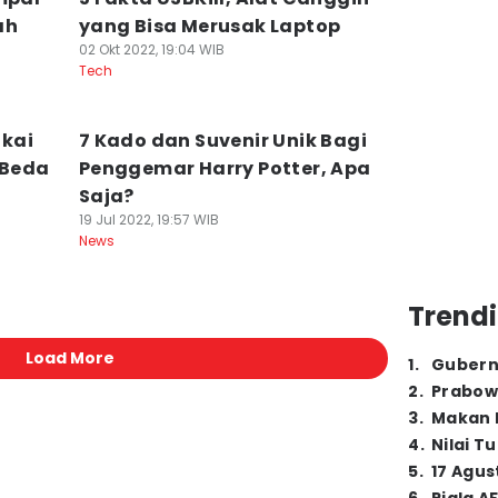
ah
yang Bisa Merusak Laptop
02 Okt 2022, 19:04 WIB
Tech
kai
7 Kado dan Suvenir Unik Bagi
 Beda
Penggemar Harry Potter, Apa
Saja?
19 Jul 2022, 19:57 WIB
News
Trendi
Load More
1
.
Gubern
2
.
Prabow
3
.
Makan B
4
.
Nilai T
5
.
17 Agus