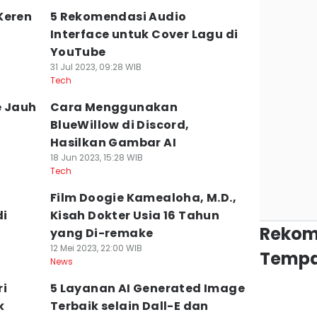
Keren
5 Rekomendasi Audio
Interface untuk Cover Lagu di
YouTube
31 Jul 2023, 09:28 WIB
Tech
e Jauh
Cara Menggunakan
BlueWillow di Discord,
Hasilkan Gambar AI
18 Jun 2023, 15:28 WIB
Tech
Film Doogie Kamealoha, M.D.,
di
Kisah Dokter Usia 16 Tahun
Rekom
yang Di-remake
12 Mei 2023, 22:00 WIB
Tempa
News
ri
5 Layanan AI Generated Image
k
Terbaik selain Dall-E dan