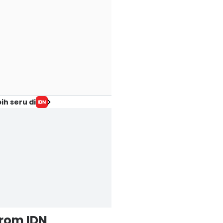
ih seru di
from IDN