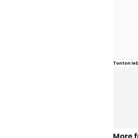
Tonton leb
More 