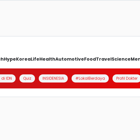
ch
Hype
Korea
Life
Health
Automotive
Food
Travel
Science
Me
 di IDN
Quiz
INSIDENESIA
#LokalBerdaya
Profil Dokter