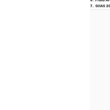
6
.
Piala A
7
.
GIIAS 2