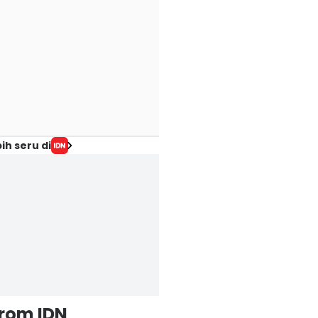
ih seru di
from IDN