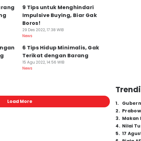
arang
9 Tips untuk Menghindari
ng
Impulsive Buying, Biar Gak
Boros!
29 Des 2022, 17:38 WIB
News
angan
6 Tips Hidup Minimalis, Gak
ng
Terikat dengan Barang
15 Agu 2022, 14:56 WIB
News
Trendi
Load More
1
.
Gubern
2
.
Prabow
3
.
Makan B
4
.
Nilai T
5
.
17 Agus