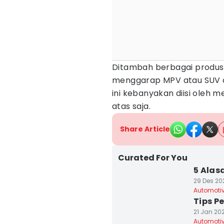
Ditambah berbagai produse
menggarap MPV atau SUV d
ini kebanyakan diisi oleh
atas saja.
Share Article
Curated For You
5 Alas
29 Des 202
Automoti
Tips P
21 Jan 202
Automoti