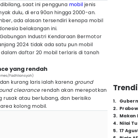
 dibilang, saat ini pengguna
mobil
jenis
ak dulu, di era 90an hingga 2000-an.
ber, ada alasan tersendiri kenapa mobil
ndonesia belakangan ini.
 Gabungan Industri Kendaraan Bermotor
njang 2024 tidak ada satu pun mobil
dalam daftar 20 mobil terlaris di tanah
ance yang rendah
Times/Fadhliansyah)
an kurang laris ialah karena
ground
Trendi
ound clearance
rendah akan merepotkan
g rusak atau berlubang, dan berisiko
1
.
Gubern
area kolong mobil.
2
.
Prabow
3
.
Makan B
4
.
Nilai T
5
.
17 Agus