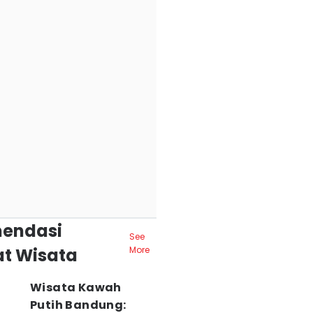
endasi
See
t Wisata
More
Wisata Kawah
Putih Bandung: