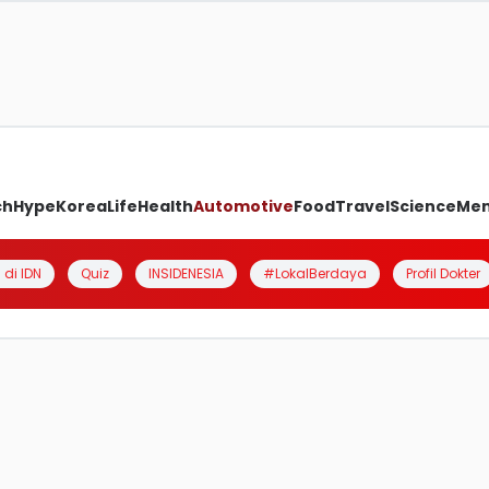
ch
Hype
Korea
Life
Health
Automotive
Food
Travel
Science
Me
 di IDN
Quiz
INSIDENESIA
#LokalBerdaya
Profil Dokter