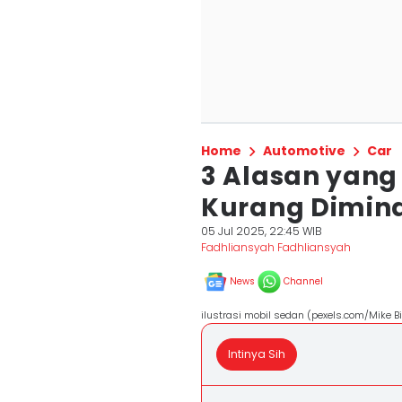
Home
Automotive
Car
3 Alasan yang
Kurang Dimina
05 Jul 2025, 22:45 WIB
Fadhliansyah Fadhliansyah
News
Channel
ilustrasi mobil sedan (pexels.com/Mike Bi
Intinya Sih