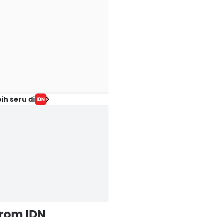
ih seru di
from IDN