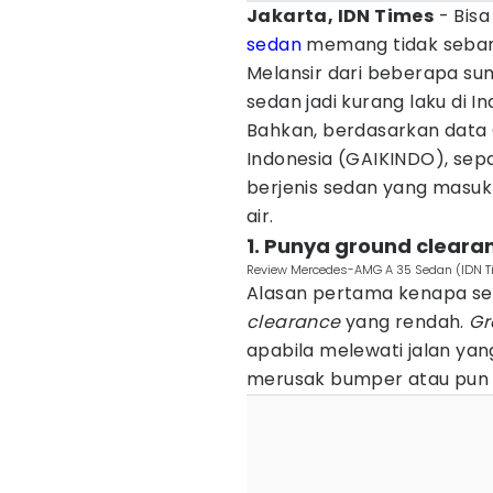
Jakarta, IDN Times
- Bisa
sedan
memang tidak sebany
Melansir dari beberapa sum
sedan jadi kurang laku di I
Bahkan, berdasarkan data
Indonesia (GAIKINDO), sepa
berjenis sedan yang masuk 
air.
1. Punya ground clear
Review Mercedes-AMG A 35 Sedan (IDN 
Alasan pertama kenapa sed
clearance
yang rendah.
Gr
apabila melewati jalan yan
merusak bumper atau pun 