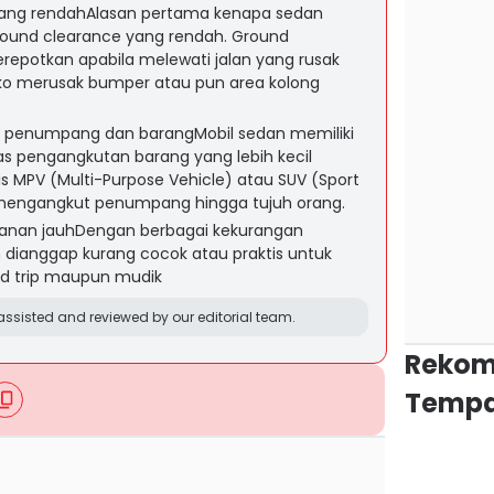
yang rendahAlasan pertama kenapa sedan
 ground clearance yang rendah. Ground
repotkan apabila melewati jalan yang rusak
iko merusak bumper atau pun area kolong
enumpang dan barangMobil sedan memiliki
as pengangkutan barang yang lebih kecil
is MPV (Multi-Purpose Vehicle) atau SUV (Sport
sa mengangkut penumpang hingga tujuh orang.
alanan jauhDengan berbagai kekurangan
n dianggap kurang cocok atau praktis untuk
oad trip maupun mudik
ssisted and reviewed by our editorial team.
Rekom
Tempa