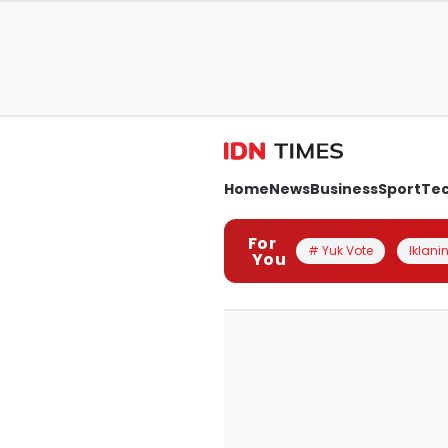
Home
News
Business
Sport
Te
For
# Yuk Vote
Iklanin
You