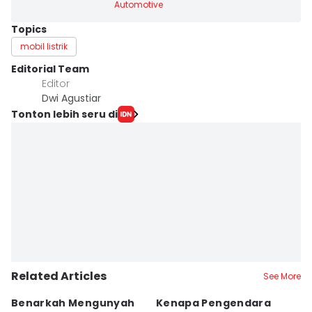
Automotive
Topics
mobil listrik
Editorial Team
Editor
Dwi Agustiar
Tonton lebih seru di
Related Articles
See More
Benarkah Mengunyah
Kenapa Pengendara
L