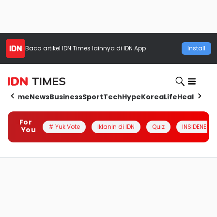
Baca artikel
IDN Times
lainnya di IDN App
Install
Home
News
Business
Sport
Tech
Hype
Korea
Life
Health
Aut
For
# Yuk Vote
Iklanin di IDN
Quiz
INSIDENESIA
You