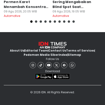
Permen Karet
Sering Mengabaikan
A
Menambah Konsentrasi
Blind Spot Saat
L
Saat Nyetir?
09 Agu 2026, 20:05 WIB
Berpindah Jalur?
09 Agu 2026, 19:05 WIB
A
09
Automotive
Automotive
Au
About Us
Editorial Team
Contact Us
Terms of Services
Pedoman Media Siber
Index
Sitemap
Follow Us
Download
© 2026 IDN. All Rights Reserved.