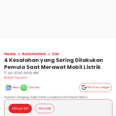
Home
Automotive
Car
4 Kesalahan yang Sering Dilakukan
Pemula Saat Merawat Mobil Listrik
17 Jun 2026, 08:05 WIB
Brilian Damani
News
Channel
Add Us on Google
ilustrasi charging mobil listrik (unsplash.com/Oxana Melis)
Intinya Sih
Gini Kak