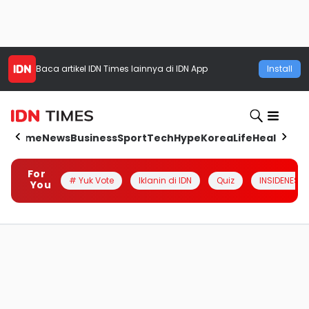
Baca artikel
IDN Times
lainnya di IDN App
Install
Home
News
Business
Sport
Tech
Hype
Korea
Life
Health
Aut
For
# Yuk Vote
Iklanin di IDN
Quiz
INSIDENESIA
You