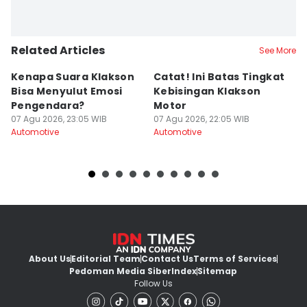
Related Articles
See More
Kenapa Suara Klakson
Catat! Ini Batas Tingkat
K
Bisa Menyulut Emosi
Kebisingan Klakson
S
Pengendara?
Motor
s
07 Agu 2026, 23:05 WIB
07 Agu 2026, 22:05 WIB
07
Automotive
Automotive
Au
About Us
Editorial Team
Contact Us
Terms of Services
Pedoman Media Siber
Index
Sitemap
Follow Us