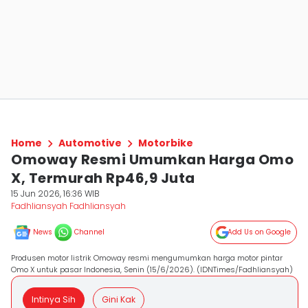
Home
Automotive
Motorbike
Omoway Resmi Umumkan Harga Omo
X, Termurah Rp46,9 Juta
15 Jun 2026, 16:36 WIB
Fadhliansyah Fadhliansyah
News
Channel
Add Us on Google
Produsen motor listrik Omoway resmi mengumumkan harga motor pintar
Omo X untuk pasar Indonesia, Senin (15/6/2026). (IDNTimes/Fadhliansyah)
Intinya Sih
Gini Kak