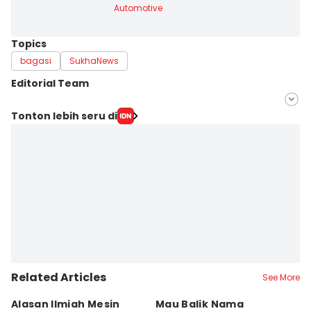
Automotive
Topics
bagasi
SukhaNews
Editorial Team
Editor
Tonton lebih seru di
savira Ivanka
Editor
Dwi Agustiar
Related Articles
See More
Alasan Ilmiah Mesin
Mau Balik Nama
W