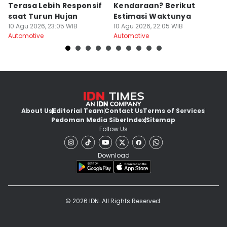
Terasa Lebih Responsif
Kendaraan? Berikut
B
saat Turun Hujan
Estimasi Waktunya
d
10 Agu 2026, 23:05 WIB
10 Agu 2026, 22:05 WIB
10
Automotive
Automotive
Au
About Us
Editorial Team
Contact Us
Terms of Services
Pedoman Media Siber
Index
Sitemap
Follow Us
Download
© 2026 IDN. All Rights Reserved.