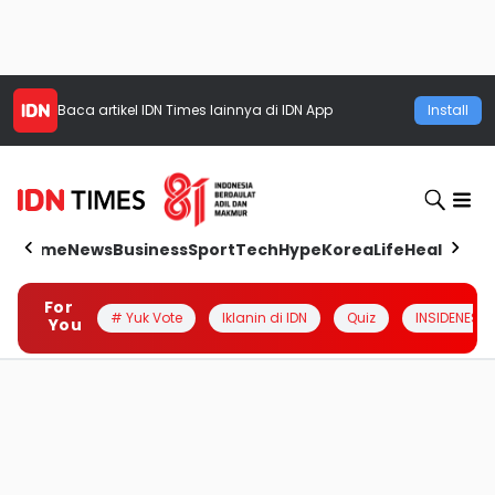
Baca artikel
IDN Times
lainnya di IDN App
Install
Home
News
Business
Sport
Tech
Hype
Korea
Life
Health
Aut
For
# Yuk Vote
Iklanin di IDN
Quiz
INSIDENESIA
You