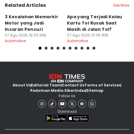
Related Articles
See More
3 Kesalahan Memarkir
Apa yang Terjadi Kalau
Fi
Motor yang Jadi
Kartu Tol Rusak Saat
T
Incaran Pencuri
Masih di Jalan Tol?
F
07 Agu 2026, 16:05 WIB
07 Agu 2026, 15:05 WIB
B
07
Automotive
Automotive
Au
About Us
Editorial Team
Contact Us
Terms of Services
Pedoman Media Siber
Index
Sitemap
Follow Us
Download