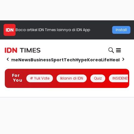
Baca artikel
IDN Times
lainnya di IDN App
Install
Home
News
Business
Sport
Tech
Hype
Korea
Life
Health
Aut
For
# Yuk Vote
Iklanin di IDN
Quiz
INSIDENESIA
You