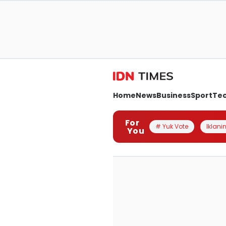
Home
News
Business
Sport
Te
For
# Yuk Vote
Iklanin
You