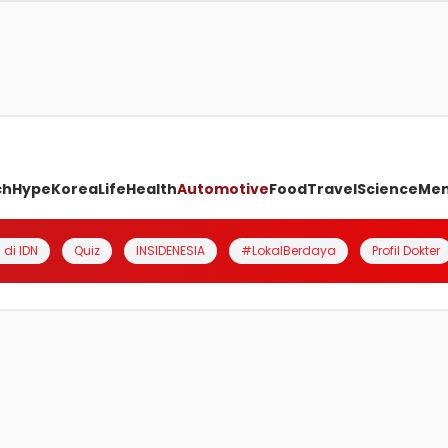
ch
Hype
Korea
Life
Health
Automotive
Food
Travel
Science
Me
 di IDN
Quiz
INSIDENESIA
#LokalBerdaya
Profil Dokter