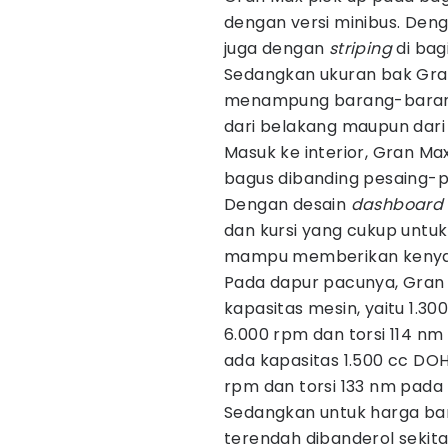
dengan versi minibus. Deng
juga dengan
striping
di bag
Sedangkan ukuran bak Gran
menampung barang-barang d
dari belakang maupun dari
Masuk ke interior, Gran Ma
bagus dibanding pesaing-p
Dengan desain
dashboard
dan kursi yang cukup unt
mampu memberikan kenya
Pada dapur pacunya, Gran M
kapasitas mesin, yaitu 1.
6.000 rpm dan torsi 114 n
ada kapasitas 1.500 cc DO
rpm dan torsi 133 nm pada
Sedangkan untuk harga bar
terendah dibanderol sekitar