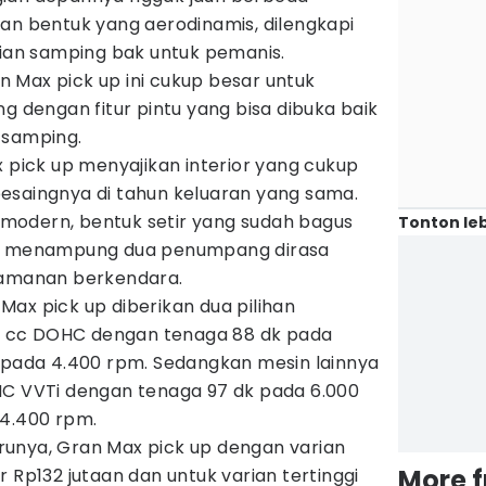
an bentuk yang aerodinamis, dilengkapi
ian samping bak untuk pemanis.
 Max pick up ini cukup besar untuk
engan fitur pintu yang bisa dibuka baik
 samping.
x pick up menyajikan interior yang cukup
esaingnya di tahun keluaran yang sama.
modern, bentuk setir yang sudah bagus
Tonton leb
uk menampung dua penumpang dirasa
manan berkendara.
ax pick up diberikan dua pilihan
300 cc DOHC dengan tenaga 88 dk pada
m pada 4.400 rpm. Sedangkan mesin lainnya
HC VVTi dengan tenaga 97 dk pada 6.000
 4.400 rpm.
unya, Gran Max pick up dengan varian
More 
 Rp132 jutaan dan untuk varian tertinggi