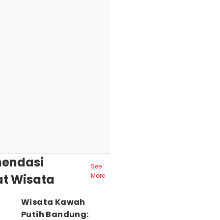
endasi
See
t Wisata
More
Wisata Kawah
Putih Bandung: