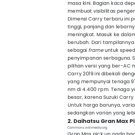
masa kini. Bagian kaca depa
membuat visibilitas pengen
Dimensi Carry terbaru ini 
tinggi, panjang dan lebarn
meningkat. Masuk ke dala
berubah. Dari tampilannya 
sebagai
frame
untuk spee
penyimpanan serbaguna. Se
pilihan versi yang ber-AC 
Carry 2019 ini dibekali de
yang mempunyai tenaga 97 
nm di 4.400 rpm. Tenaga 
besar, karena Suzuki Carry
Untuk harga barunya, varian
sedangkan varian yang leb
2. Daihatsu Gran Max P
Commons.wikimedia.org
Gran Max pick up pada ba