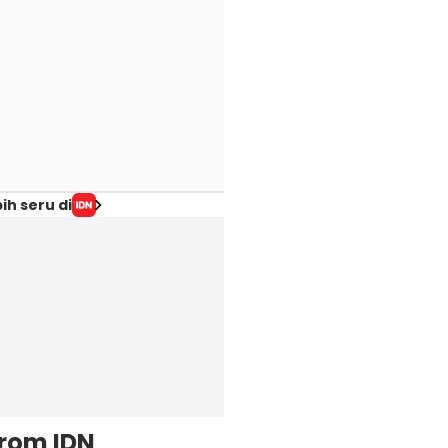
ih seru di
from IDN