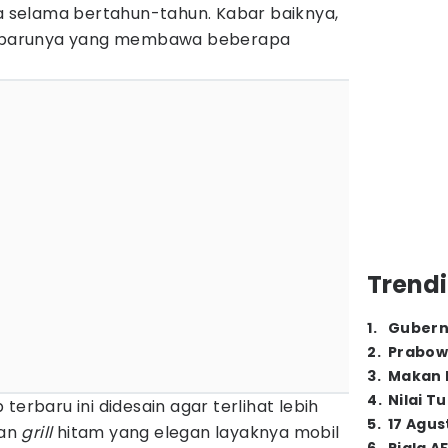
selama bertahun-tahun. Kabar baiknya,
terbarunya yang membawa beberapa
Trendi
1
.
Gubern
2
.
Prabow
3
.
Makan B
4
.
Nilai T
terbaru ini didesain agar terlihat lebih
5
.
17 Agus
gan
grill
hitam yang elegan layaknya mobil