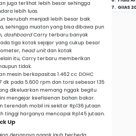
6
.
Piala A
n juga terlihat lebih besar sehingga
7
.
GIIAS 2
dara lebih luas.
pun berubah menjadi lebih besar baik
ya, sehingga muatan yang bisa dibawa pun
m,
dashboard
Carry terbaru banyak
ada tiga kotak sejajar yang cukup besar
dometer,
head unit
dan kotak
lain itu, Carry terbaru memberikan
maupun tidak.
ngan mesin berkapasitas 1.462 cc DOHC
dk pada 5.600 rpm dan torsi sebesar 135
yang dikeluarkan memang nggak begitu
 ini mengejar keefisienan bahan bakar.
 terendah mobil ini sekitar Rp136 jutaan
ih tinggi harganya mencapai Rp145 jutaan.
ick Up
gian depannya nggak jauh berbeda