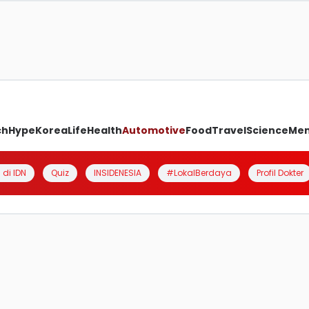
ch
Hype
Korea
Life
Health
Automotive
Food
Travel
Science
Me
 di IDN
Quiz
INSIDENESIA
#LokalBerdaya
Profil Dokter