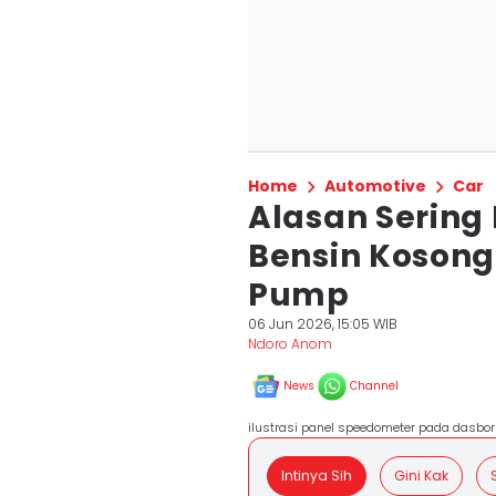
Home
Automotive
Car
Alasan Sering
Bensin Kosong
Pump
06 Jun 2026, 15:05 WIB
Ndoro Anom
News
Channel
ilustrasi panel speedometer pada dasbo
Intinya Sih
Gini Kak
S