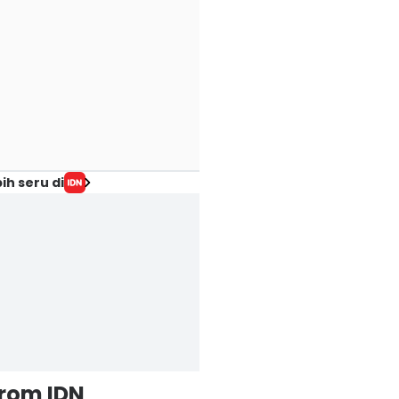
ih seru di
from IDN