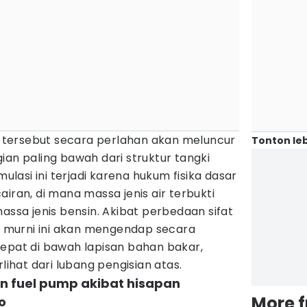
si tersebut secara perlahan akan meluncur
Tonton leb
ian paling bawah dari struktur tangki
asi ini terjadi karena hukum fisika dasar
iran, di mana massa jenis air terbukti
massa jenis bensin. Akibat perbedaan sifat
ir murni ini akan mengendap secara
tepat di bawah lapisan bahan bakar,
rlihat dari lubang pengisian atas.
n fuel pump akibat hisapan
More 
o