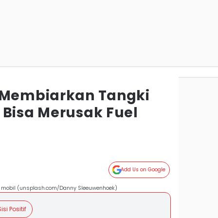
 Membiarkan Tangki
 Bisa Merusak Fuel
Add Us on Google
r mobil (unsplash.com/Danny Sleeuwenhoek)
isi Positif