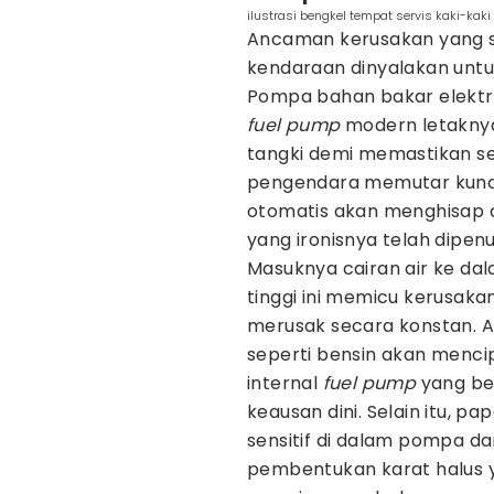
ilustrasi bengkel tempat servis kaki-kaki
Ancaman kerusakan yang s
kendaraan dinyalakan untuk
Pompa bahan bakar elektri
fuel pump
modern letaknya
tangki demi memastikan sel
pengendara memutar kunc
otomatis akan menghisap c
yang ironisnya telah dipen
Masuknya cairan air ke d
tinggi ini memicu kerusakan
merusak secara konstan. Ai
seperti bensin akan menc
internal
fuel pump
yang be
keausan dini. Selain itu, 
sensitif di dalam pompa d
pembentukan karat halus 