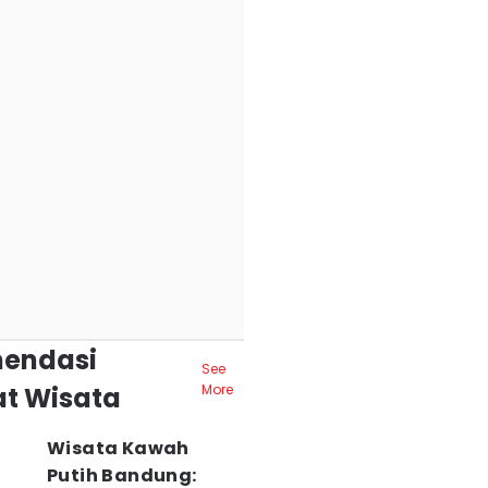
endasi
See
t Wisata
More
Wisata Kawah
Putih Bandung: