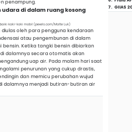
6
.
Piala A
en penampung.
7
.
GIIAS 2
 udara di dalam ruang kosong
aiki kaki-kaki mobil (pexels.com/Malte Luk)
ng diulas oleh para pengguna kendaraan
ndensasi atau pengembunan di dalam
i bensin. Ketika tangki bensin dibiarkan
a di dalamnya secara otomatis akan
mengandung uap air. Pada malam hari saat
engalami penurunan yang cukup drastis,
mendingin dan memicu perubahan wujud
i dalamnya menjadi butiran-butiran air