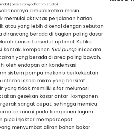
 mobil (pexels.com/cottonbro studio)
ebenarnya dimulai ketika mesin
 memulai aktivitas perjalanan harian.
k atau yang lebih dikenal dengan sebutan
 dirancang berada di bagian paling dasar
uruh bensin tersedot optimal. Ketika
i kontak, komponen
fuel pump
ini secara
airan yang berada di area paling bawah,
uhi oleh endapan air kondensasi.
alam sistem pompa mekanis berkekuatan
 internal skala mikro yang bersifat
r yang tidak memiliki sifat melumasi
iptakan gesekan kasar antar-komponen
rgerak sangat cepat, sehingga memicu
paparan air murni pada komponen logam
an pipa injektor mempercepat
yang menyumbat aliran bahan bakar