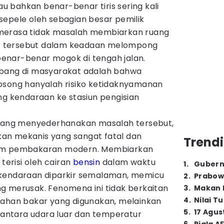
 bahkan benar-benar tiris sering kali
sepele oleh sebagian besar pemilik
merasa tidak masalah membiarkan ruang
 tersebut dalam keadaan melompong
enar-benar mogok di tengah jalan.
mbang di masyarakat adalah bahwa
osong hanyalah risiko ketidaknyamanan
ng kendaraan ke stasiun pengisian
 yang menyederhanakan masalah tersebut,
an mekanis yang sangat fatal dan
Trendi
tem pembakaran modern. Membiarkan
 terisi oleh cairan
bensin
dalam waktu
1
.
Gubern
 kendaraan diparkir semalaman, memicu
2
.
Prabow
g merusak. Fenomena ini tidak berkaitan
3
.
Makan B
4
.
Nilai T
bahan bakar yang digunakan, melainkan
5
.
17 Agus
i antara udara luar dan temperatur