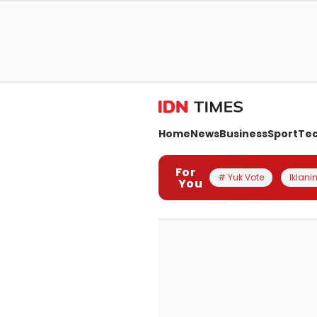
Home
News
Business
Sport
Te
For
# Yuk Vote
Iklanin
You