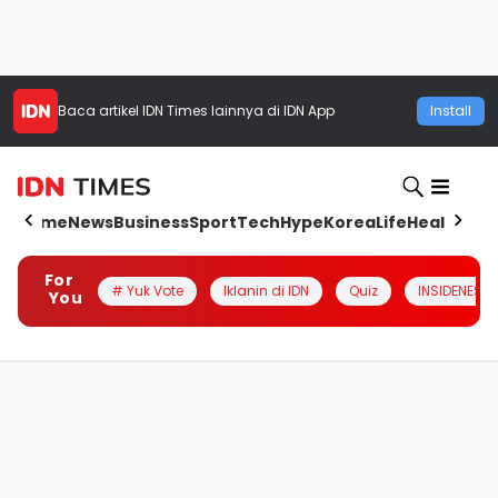
Baca artikel
IDN Times
lainnya di IDN App
Install
Home
News
Business
Sport
Tech
Hype
Korea
Life
Health
Aut
For
# Yuk Vote
Iklanin di IDN
Quiz
INSIDENESIA
You