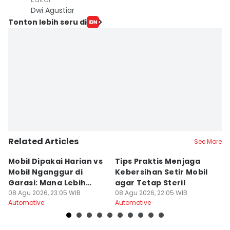
Dwi Agustiar
Tonton lebih seru di
Related Articles
See More
Mobil Dipakai Harian vs
Tips Praktis Menjaga
S
Mobil Nganggur di
Kebersihan Setir Mobil
Di
Garasi: Mana Lebih
agar Tetap Steril
d
Awet?
08 Agu 2026, 23:05 WIB
08 Agu 2026, 22:05 WIB
08
Automotive
Automotive
Au