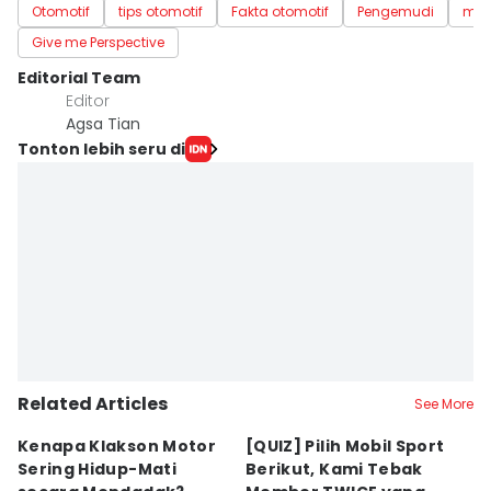
Otomotif
tips otomotif
Fakta otomotif
Pengemudi
mob
Give me Perspective
Editorial Team
Editor
Agsa Tian
Tonton lebih seru di
Related Articles
See More
Kenapa Klakson Motor
[QUIZ] Pilih Mobil Sport
P
Sering Hidup-Mati
Berikut, Kami Tebak
T