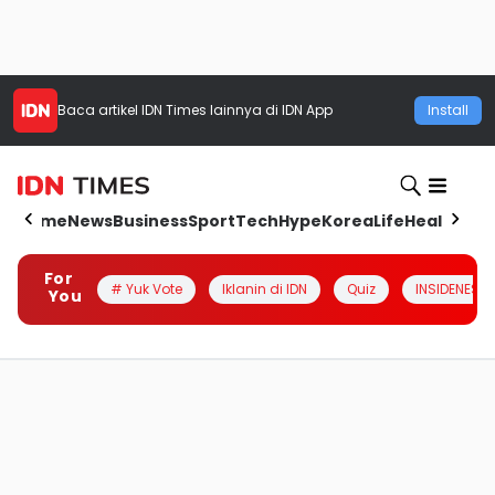
Baca artikel
IDN Times
lainnya di IDN App
Install
Home
News
Business
Sport
Tech
Hype
Korea
Life
Health
Aut
For
# Yuk Vote
Iklanin di IDN
Quiz
INSIDENESIA
You