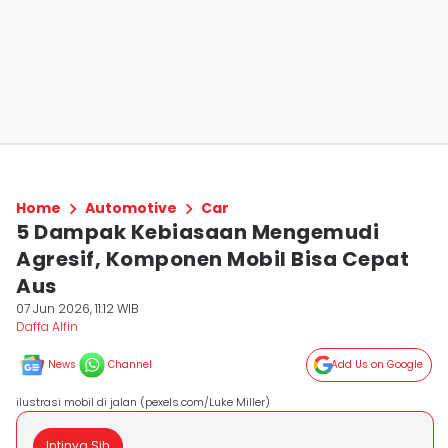
Home
Automotive
Car
5 Dampak Kebiasaan Mengemudi
Agresif, Komponen Mobil Bisa Cepat
Aus
07 Jun 2026, 11:12 WIB
Daffa Alfin
News
Channel
Add Us on Google
ilustrasi mobil di jalan (pexels.com/Luke Miller)
Intinya Sih