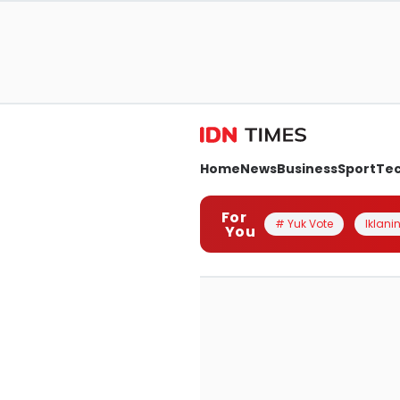
Home
News
Business
Sport
Te
For
# Yuk Vote
Iklanin
You