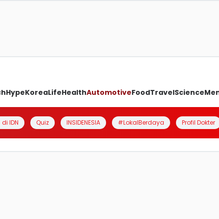
ch
Hype
Korea
Life
Health
Automotive
Food
Travel
Science
Me
 di IDN
Quiz
INSIDENESIA
#LokalBerdaya
Profil Dokter