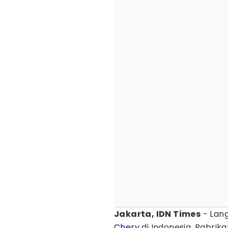
Jakarta, IDN Times
- Lang
Chery
di Indonesia. Pabrik