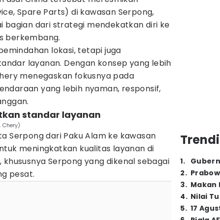
ervice, Spare Parts) di kawasan Serpong,
 bagian dari strategi mendekatkan diri ke
us berkembang.
pemindahan lokasi, tetapi juga
standar layanan. Dengan konsep yang lebih
 Chery menegaskan fokusnya pada
ndaraan yang lebih nyaman, responsif,
anggan.
katkan standar layanan
. Chery)
ta Serpong dari Paku Alam ke kawasan
Trendi
ntuk meningkatkan kualitas layanan di
, khususnya Serpong yang dikenal sebagai
1
.
Gubern
2
.
Prabow
g pesat.
3
.
Makan B
4
.
Nilai T
5
.
17 Agus