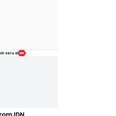
ih seru di
from IDN