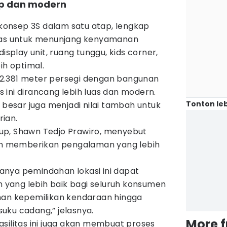
kap dan modern
n konsep 3S dalam satu atap, lengkap
itas untuk menunjang kenyamanan
isplay unit, ruang tunggu, kids corner,
ih optimal.
as 2.381 meter persegi dengan bangunan
as ini dirancang lebih luas dan modern.
Tonton leb
h besar juga menjadi nilai tambah untuk
ian.
up, Shawn Tedjo Prawiro, menyebut
uan memberikan pengalaman yang lebih
nya pemindahan lokasi ini dapat
yang lebih baik bagi seluruh konsumen
man kepemilikan kendaraan hingga
uku cadang,” jelasnya.
More 
silitas ini juga akan membuat proses