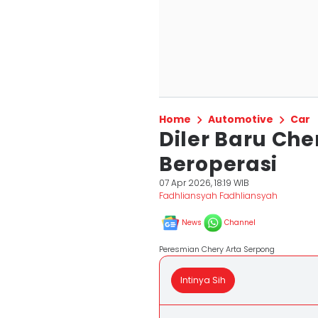
Home
Automotive
Car
Diler Baru Che
Beroperasi
07 Apr 2026, 18:19 WIB
Fadhliansyah Fadhliansyah
News
Channel
Peresmian Chery Arta Serpong
Intinya Sih