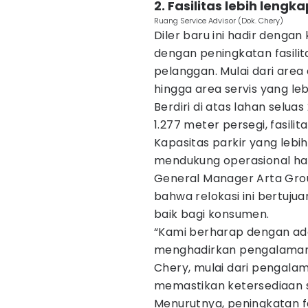
2. Fasilitas lebih leng
Ruang Service Advisor (Dok. Chery)
Diler baru ini hadir denga
dengan peningkatan fasil
pelanggan. Mulai dari area d
hingga area servis yang leb
Berdiri di atas lahan selu
1.277 meter persegi, fasilit
Kapasitas parkir yang lebi
mendukung operasional har
General Manager Arta Gro
bahwa relokasi ini bertuj
baik bagi konsumen.
“Kami berharap dengan ada
menghadirkan pengalaman 
Chery, mulai dari pengala
memastikan ketersediaan s
Menurutnya, peningkatan fa