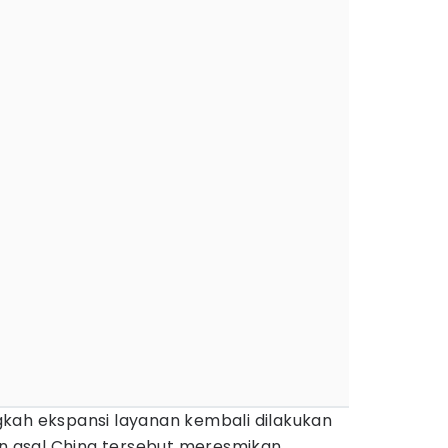
kah ekspansi layanan kembali dilakukan
an asal China tersebut meresmikan