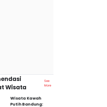
endasi
See
t Wisata
More
Wisata Kawah
Putih Bandung: