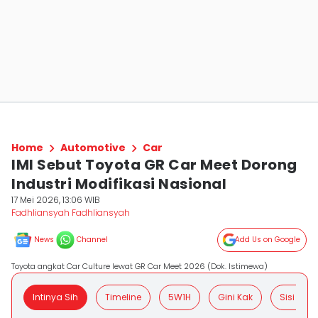
Home
Automotive
Car
IMI Sebut Toyota GR Car Meet Dorong
Industri Modifikasi Nasional
17 Mei 2026, 13:06 WIB
Fadhliansyah Fadhliansyah
News
Channel
Add Us on Google
Toyota angkat Car Culture lewat GR Car Meet 2026 (Dok. Istimewa)
Intinya Sih
Timeline
5W1H
Gini Kak
Sisi Posit