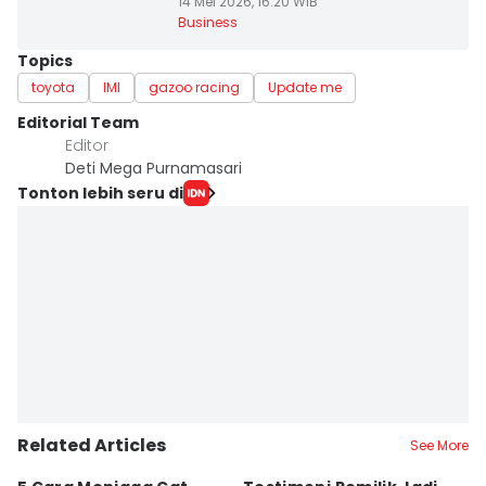
14 Mei 2026, 16:20 WIB
Business
Topics
toyota
IMI
gazoo racing
Update me
Editorial Team
Editor
Deti Mega Purnamasari
Tonton lebih seru di
Related Articles
See More