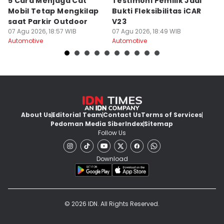
5 Cara Menjaga Cat
Testimoni Pemilik Jadi
A
Mobil Tetap Mengkilap
Bukti Fleksibilitas iCAR
Li
saat Parkir Outdoor
V23
P
07 Agu 2026, 18:57 WIB
07 Agu 2026, 18:49 WIB
07
Automotive
Automotive
Au
About Us
Editorial Team
Contact Us
Terms of Services
Pedoman Media Siber
Index
Sitemap
Follow Us
Download
© 2026 IDN. All Rights Reserved.