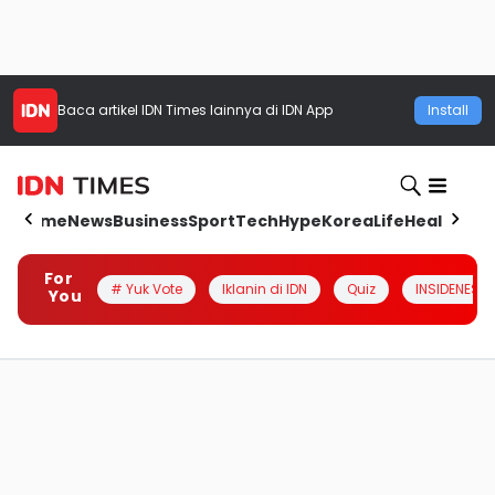
Baca artikel
IDN Times
lainnya di IDN App
Install
Home
News
Business
Sport
Tech
Hype
Korea
Life
Health
Aut
For
# Yuk Vote
Iklanin di IDN
Quiz
INSIDENESIA
You