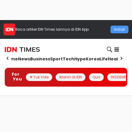
Baca artikel
IDN Times
lainnya di IDN App
Install
Home
News
Business
Sport
Tech
Hype
Korea
Life
Health
Aut
For
# Yuk Vote
Iklanin di IDN
Quiz
INSIDENESIA
You