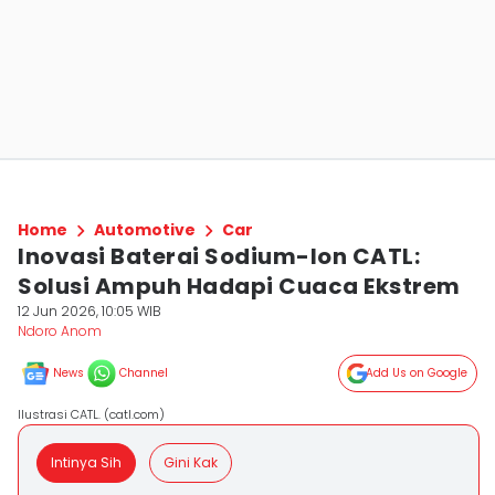
Home
Automotive
Car
Inovasi Baterai Sodium-Ion CATL:
Solusi Ampuh Hadapi Cuaca Ekstrem
12 Jun 2026, 10:05 WIB
Ndoro Anom
News
Channel
Add Us on Google
Ilustrasi CATL. (catl.com)
Intinya Sih
Gini Kak