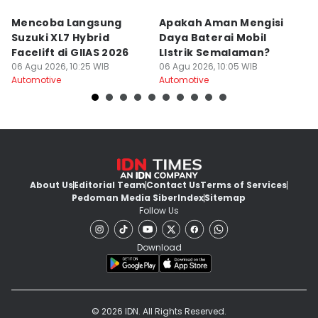
Mencoba Langsung
Apakah Aman Mengisi
3
Suzuki XL7 Hybrid
Daya Baterai Mobil
M
Facelift di GIIAS 2026
LIstrik Semalaman?
Mo
06 Agu 2026, 10:25 WIB
06 Agu 2026, 10:05 WIB
06
Automotive
Automotive
Au
About Us
Editorial Team
Contact Us
Terms of Services
Pedoman Media Siber
Index
Sitemap
Follow Us
Download
© 2026 IDN. All Rights Reserved.