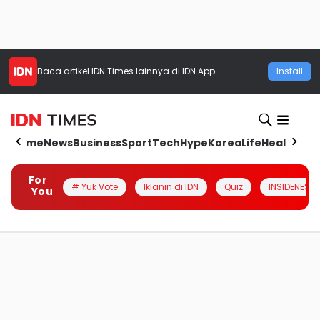
Baca artikel
IDN Times
lainnya di IDN App
Install
Home
News
Business
Sport
Tech
Hype
Korea
Life
Health
Aut
For
# Yuk Vote
Iklanin di IDN
Quiz
INSIDENESIA
You