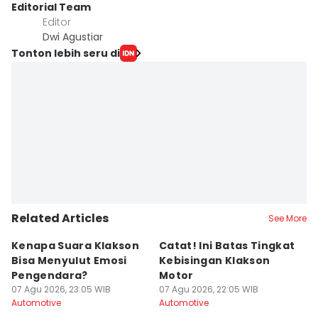
Editorial Team
Editor
Dwi Agustiar
Tonton lebih seru di
Related Articles
See More
Kenapa Suara Klakson
Catat! Ini Batas Tingkat
K
Bisa Menyulut Emosi
Kebisingan Klakson
S
Pengendara?
Motor
s
07 Agu 2026, 23:05 WIB
07 Agu 2026, 22:05 WIB
07
Automotive
Automotive
Au