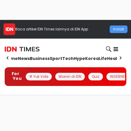
Baca artikel
IDN Times
lainnya di IDN App
Install
Home
News
Business
Sport
Tech
Hype
Korea
Life
Health
Aut
For
# Yuk Vote
Iklanin di IDN
Quiz
INSIDENESIA
You