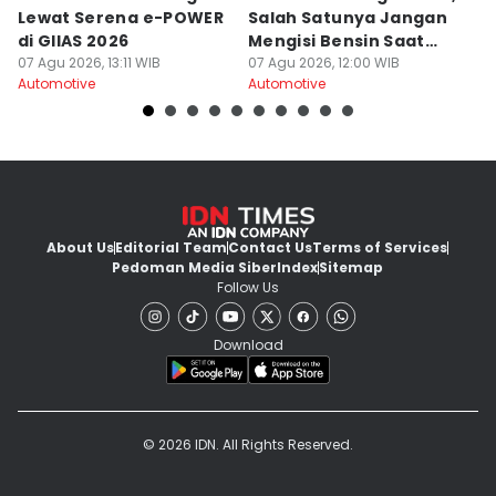
Lewat Serena e-POWER
Salah Satunya Jangan
D
di GIIAS 2026
Mengisi Bensin Saat
E
07 Agu 2026, 13:11 WIB
Hujan?
07 Agu 2026, 12:00 WIB
D
07
Automotive
Automotive
Au
About Us
Editorial Team
Contact Us
Terms of Services
Pedoman Media Siber
Index
Sitemap
Follow Us
Download
© 2026 IDN. All Rights Reserved.