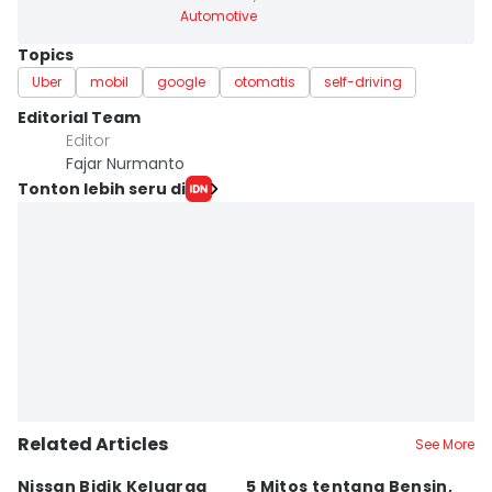
Automotive
Topics
Uber
mobil
google
otomatis
self-driving
Editorial Team
Editor
Fajar Nurmanto
Tonton lebih seru di
Related Articles
See More
Nissan Bidik Keluarga
5 Mitos tentang Bensin,
T