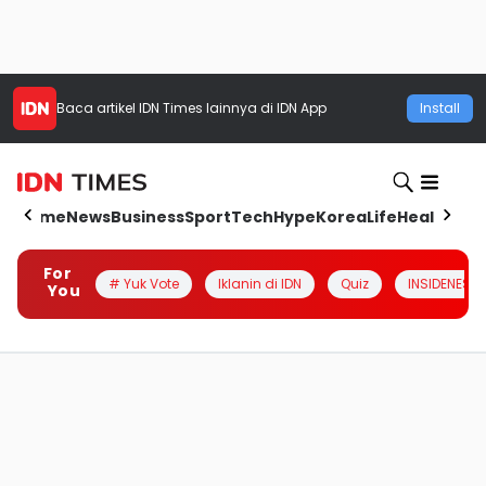
Baca artikel
IDN Times
lainnya di IDN App
Install
Home
News
Business
Sport
Tech
Hype
Korea
Life
Health
Aut
For
# Yuk Vote
Iklanin di IDN
Quiz
INSIDENESIA
You