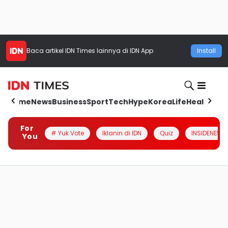
Baca artikel
IDN Times
lainnya di IDN App
Install
Home
News
Business
Sport
Tech
Hype
Korea
Life
Health
Aut
For
# Yuk Vote
Iklanin di IDN
Quiz
INSIDENESIA
You