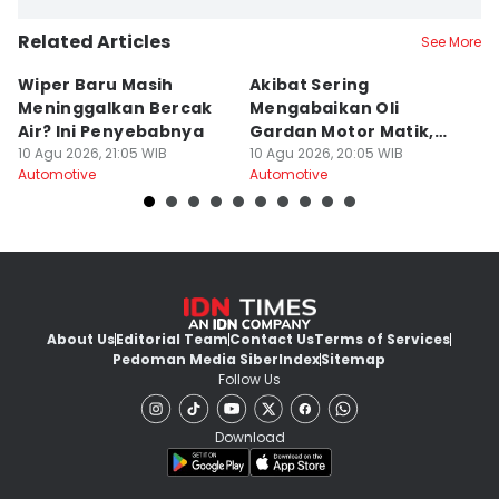
Related Articles
See More
Wiper Baru Masih
Akibat Sering
4
Meninggalkan Bercak
Mengabaikan Oli
B
Air? Ini Penyebabnya
Gardan Motor Matik,
D
10 Agu 2026, 21:05 WIB
Bisa Fatal!
10 Agu 2026, 20:05 WIB
10
Automotive
Automotive
Au
About Us
Editorial Team
Contact Us
Terms of Services
Pedoman Media Siber
Index
Sitemap
Follow Us
Download