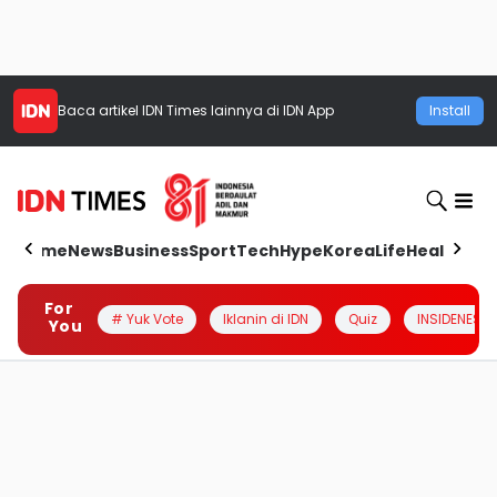
Baca artikel
IDN Times
lainnya di IDN App
Install
Home
News
Business
Sport
Tech
Hype
Korea
Life
Health
Aut
For
# Yuk Vote
Iklanin di IDN
Quiz
INSIDENESIA
You