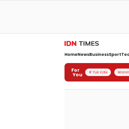
Home
News
Business
Sport
Te
For
# Yuk Vote
Iklanin
You