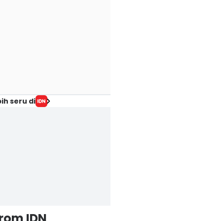
ih seru di
from IDN