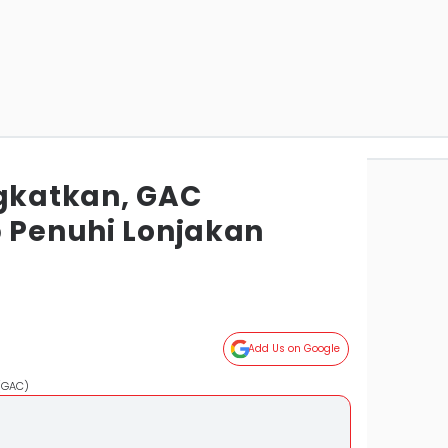
ngkatkan, GAC
p Penuhi Lonjakan
Add Us on Google
 (GAC)