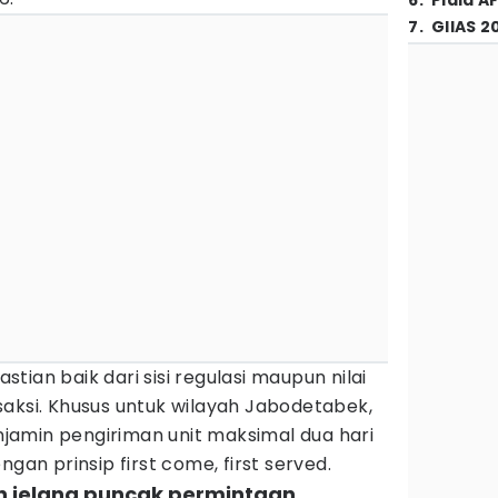
6
.
Piala A
7
.
GIIAS 2
ian baik dari sisi regulasi maupun nilai
aksi. Khusus untuk wilayah Jabodetabek,
amin pengiriman unit maksimal dua hari
ngan prinsip first come, first served.
an jelang puncak permintaan