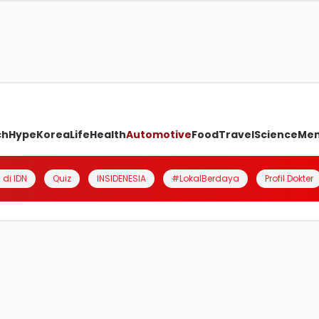
ch
Hype
Korea
Life
Health
Automotive
Food
Travel
Science
Me
 di IDN
Quiz
INSIDENESIA
#LokalBerdaya
Profil Dokter