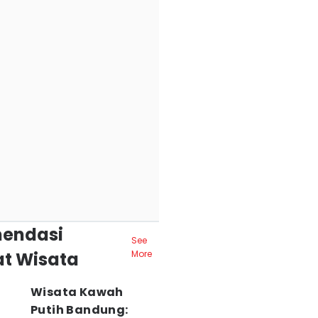
endasi
See
t Wisata
More
Wisata Kawah
Putih Bandung: