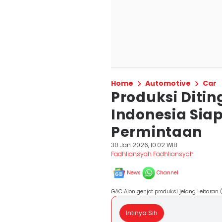
Home
Automotive
Car
Produksi Diti
Indonesia Sia
Permintaan
30 Jan 2026, 10:02 WIB
Fadhliansyah Fadhliansyah
News
Channel
GAC Aion genjot produksi jelang Lebaran
Intinya Sih