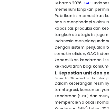
Lebaran 2026,
GAC
Indones
memenuhi lonjakan perminta
Pabrikan ini memastikan k
harus menghadapi waktu t
kapasitas produksi dan ket
Langkah strategis ini juga
Indonesia menjelang Indone
Dengan sistem penjualan te
semakin efisien, GAC Indo
kepemilikan kendaraan listr
kekhawatiran bagi konsum
1. Kepastian unit dan p
Seluruh lini GAC Aion akan ditampilkan 
Dalam keterangan resminya
terintegrasi, konsumen y
Kendaraan (SPK) dan meny
memperoleh alokasi nomor m
Kendaraan (NIK) tahun 202