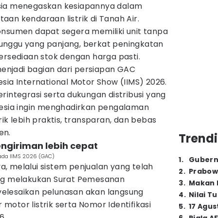
ia menegaskan kesiapannya dalam
an kendaraan listrik di Tanah Air.
onsumen dapat segera memiliki unit tanpa
unggu yang panjang, berkat peningkatan
ersediaan stok dengan harga pasti.
 menjadi bagian dari persiapan GAC
sia International Motor Show (IIMS) 2026.
rintegrasi serta dukungan distribusi yang
nesia ingin menghadirkan pengalaman
ik lebih praktis, transparan, dan bebas
en.
Trendi
engiriman lebih cepat
pada IIMS 2026 (GAC)
1
.
Gubern
, melalui sistem penjualan yang telah
2
.
Prabow
ang melakukan Surat Pemesanan
3
.
Makan B
elesaikan pelunasan akan langsung
4
.
Nilai T
otor listrik serta Nomor Identifikasi
5
.
17 Agus
6.