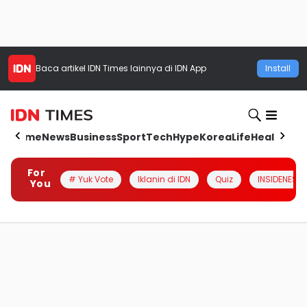
Baca artikel
IDN Times
lainnya di IDN App
Install
Home
News
Business
Sport
Tech
Hype
Korea
Life
Health
Aut
For
# Yuk Vote
Iklanin di IDN
Quiz
INSIDENESIA
You