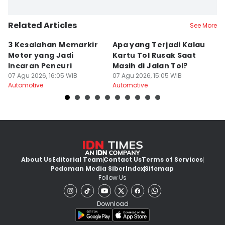
Related Articles
See More
3 Kesalahan Memarkir
Apa yang Terjadi Kalau
Fi
Motor yang Jadi
Kartu Tol Rusak Saat
T
Incaran Pencuri
Masih di Jalan Tol?
F
07 Agu 2026, 16:05 WIB
07 Agu 2026, 15:05 WIB
B
07
Automotive
Automotive
Au
About Us
Editorial Team
Contact Us
Terms of Services
Pedoman Media Siber
Index
Sitemap
Follow Us
Download