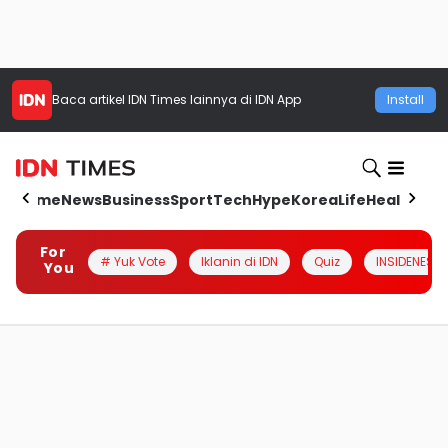
Baca artikel
IDN Times
lainnya di IDN App
Install
Home
News
Business
Sport
Tech
Hype
Korea
Life
Health
Aut
For
# Yuk Vote
Iklanin di IDN
Quiz
INSIDENESIA
You