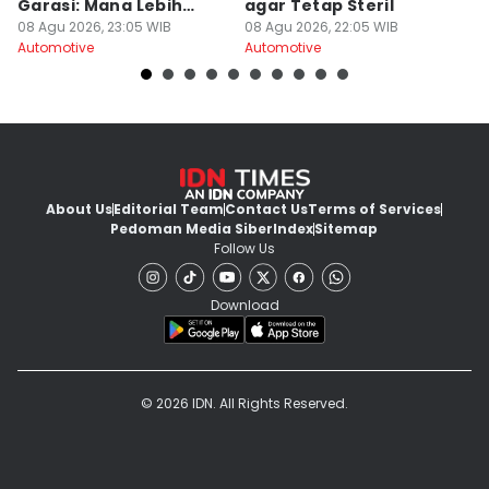
Garasi: Mana Lebih
agar Tetap Steril
d
Awet?
08 Agu 2026, 23:05 WIB
08 Agu 2026, 22:05 WIB
08
Automotive
Automotive
Au
About Us
Editorial Team
Contact Us
Terms of Services
Pedoman Media Siber
Index
Sitemap
Follow Us
Download
© 2026 IDN. All Rights Reserved.