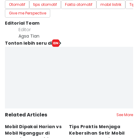
Otomotif
tips otomotif
Fakta otomotif
mobil listrik
Tips
Give me Perspective
Editorial Team
Editor
Agsa Tian
Tonton lebih seru di
Related Articles
See More
Mobil Dipakai Harian vs
Tips Praktis Menjaga
S
Mobil Nganggur di
Kebersihan Setir Mobil
Di