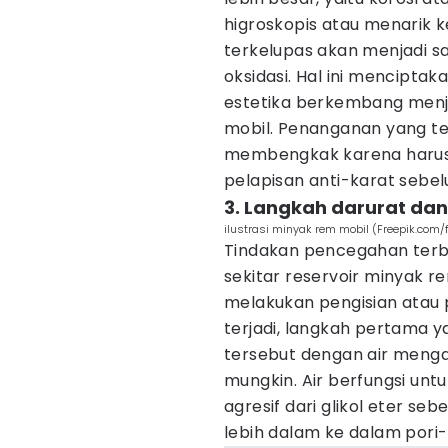
higroskopis atau menarik 
terkelupas akan menjadi 
oksidasi. Hal ini mencipta
estetika berkembang menja
mobil. Penanganan yang t
membengkak karena harus 
pelapisan anti-karat sebe
3. Langkah darurat da
ilustrasi minyak rem mobil (Freepik.com/f
Tindakan pencegahan terba
sekitar reservoir minyak r
melakukan pengisian atau
terjadi, langkah pertama 
tersebut dengan air menga
mungkin. Air berfungsi unt
agresif dari glikol eter s
lebih dalam ke dalam pori-