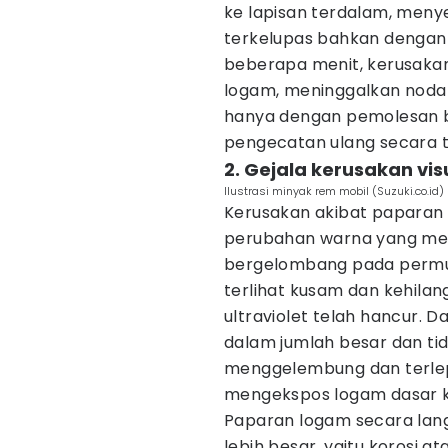
ke lapisan terdalam, men
terkelupas bahkan dengan s
beberapa menit, kerusaka
logam, meninggalkan noda 
hanya dengan pemolesan bi
pengecatan ulang secara t
2. Gejala kerusakan vis
Ilustrasi minyak rem mobil (Suzuki.co.id)
Kerusakan akibat paparan
perubahan warna yang me
bergelombang pada permuk
terlihat kusam dan kehilang
ultraviolet telah hancur. D
dalam jumlah besar dan tid
menggelembung dan terlep
mengekspos logam dasar k
Paparan logam secara lan
lebih besar, yaitu korosi a