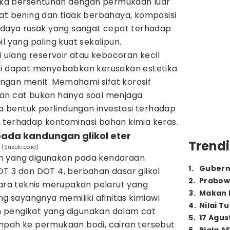
 jika bersentuhan dengan permukaan luar
at bening dan tidak berbahaya, komposisi
i daya rusak yang sangat cepat terhadap
l yang paling kuat sekalipun.
i ulang reservoir atau kebocoran kecil
ni dapat menyebabkan kerusakan estetika
gan menit. Memahami sifat korosif
an cat bukan hanya soal menjaga
uga bentuk perlindungan investasi terhadap
 terhadap kontaminasi bahan kimia keras.
f pada kandungan glikol eter
Trendi
Suzuki.co.id)
m yang digunakan pada kendaraan
1
.
Gubern
OT 3 dan DOT 4, berbahan dasar glikol
2
.
Prabow
cara teknis merupakan pelarut yang
3
.
Makan B
ng sayangnya memiliki afinitas kimiawi
4
.
Nilai T
 pengikat yang digunakan dalam cat
5
.
17 Agus
mpah ke permukaan bodi, cairan tersebut