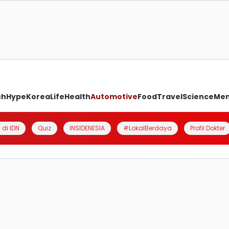
ch
Hype
Korea
Life
Health
Automotive
Food
Travel
Science
Me
 di IDN
Quiz
INSIDENESIA
#LokalBerdaya
Profil Dokter