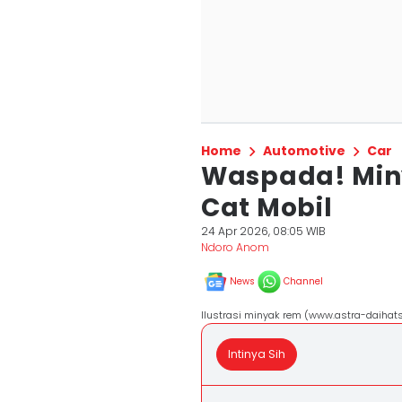
Home
Automotive
Car
Waspada! Min
Cat Mobil
24 Apr 2026, 08:05 WIB
Ndoro Anom
News
Channel
Ilustrasi minyak rem (www.astra-daihats
Intinya Sih