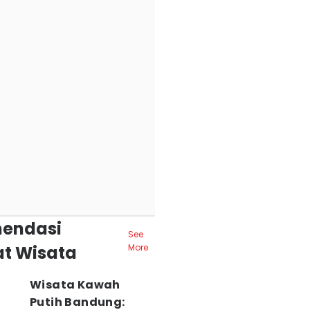
endasi
See
t Wisata
More
Wisata Kawah
Putih Bandung: