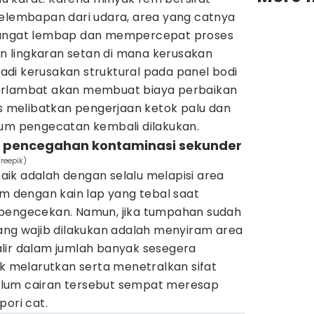
kelembapan dari udara, area yang catnya
sangat lembap dan mempercepat proses
kan lingkaran setan di mana kerusakan
di kerusakan struktural pada panel bodi
erlambat akan membuat biaya perbaikan
melibatkan pengerjaan ketok palu dan
lum pengecatan kembali dilakukan.
n pencegahan kontaminasi sekunder
reepik)
ik adalah dengan selalu melapisi area
em dengan kain lap yang tebal saat
 pengecekan. Namun, jika tumpahan sudah
yang wajib dilakukan adalah menyiram area
lir dalam jumlah banyak sesegera
uk melarutkan serta menetralkan sifat
ebelum cairan tersebut sempat meresap
pori cat.