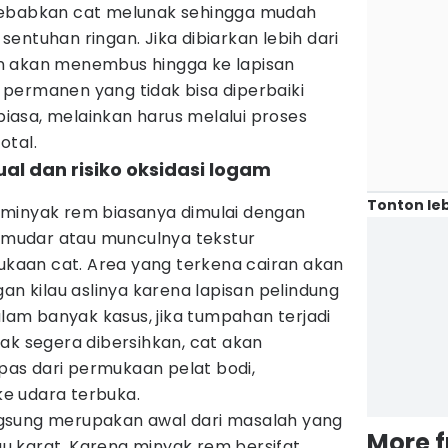
yebabkan cat melunak sehingga mudah
entuhan ringan. Jika dibiarkan lebih dari
n akan menembus hingga ke lapisan
permanen yang tidak bisa diperbaiki
asa, melainkan harus melalui proses
otal.
ual dan risiko oksidasi logam
Tonton leb
 minyak rem biasanya dimulai dengan
mudar atau munculnya tekstur
aan cat. Area yang terkena cairan akan
an kilau aslinya karena lapisan pelindung
alam banyak kasus, jika tumpahan terjadi
ak segera dibersihkan, cat akan
as dari permukaan pelat bodi,
e udara terbuka.
gsung merupakan awal dari masalah yang
More 
tau karat. Karena minyak rem bersifat