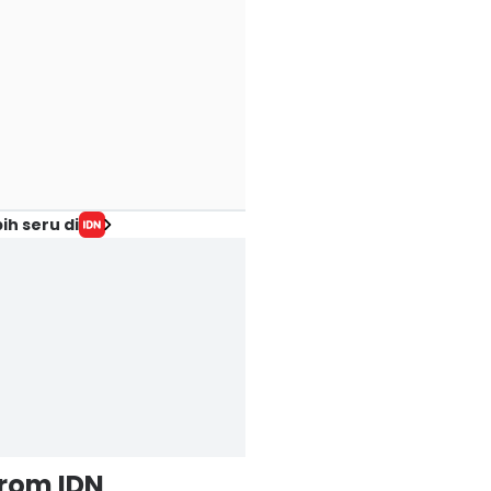
ih seru di
from IDN