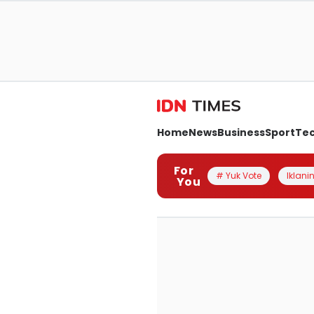
Home
News
Business
Sport
Te
For
# Yuk Vote
Iklanin
You