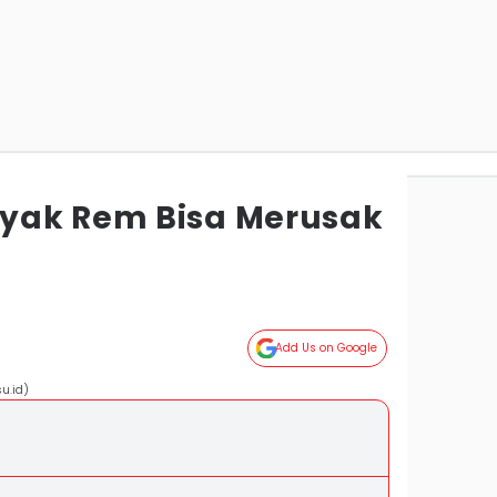
yak Rem Bisa Merusak
Add Us on Google
u.id)