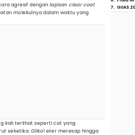
6
.
Piala A
cara agresif dengan lapisan
clear coat
7
.
GIIAS 2
katan molekulnya dalam waktu yang
g kali terlihat seperti cat yang
t seketika. Glikol eter meresap hingga