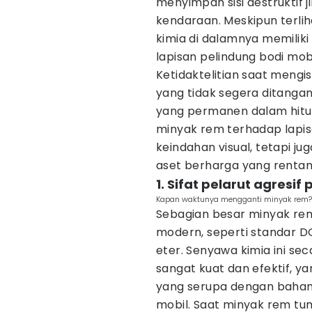
menyimpan sisi destruktif
kendaraan. Meskipun terlih
kimia di dalamnya memilik
lapisan pelindung bodi mobi
Ketidaktelitian saat mengis
yang tidak segera ditanga
yang permanen dalam hitun
minyak rem terhadap lapis
keindahan visual, tetapi j
aset berharga yang rentan
1. Sifat pelarut agresi
Kapan waktunya mengganti minyak rem? (
Sebagian besar minyak re
modern, seperti standar D
eter. Senyawa kimia ini se
sangat kuat dan efektif, ya
yang serupa dengan bahan
mobil. Saat minyak rem tu