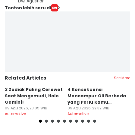
Dwi Agustiar
Tonton lebih seru di
Related Articles
See More
3 Zodiak Paling Cerewet
4 Konsekuensi
L
Saat Mengemudi, Halo
Mencampur Oli Berbeda
P
Gemini!
yang Perlu Kamu
C1
09 Agu 2026, 23:05 WIB
Hindari
09 Agu 2026, 22:32 WIB
09
Automotive
Automotive
Au