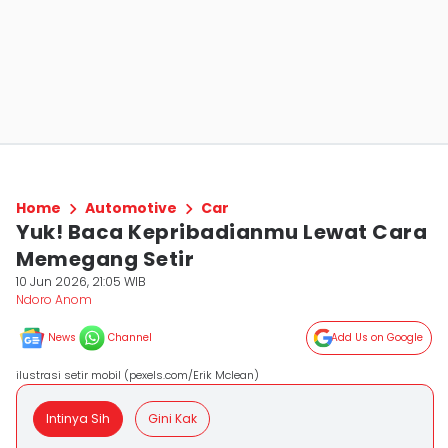
Home
Automotive
Car
Yuk! Baca Kepribadianmu Lewat Cara
Memegang Setir
10 Jun 2026, 21:05 WIB
Ndoro Anom
News
Channel
Add Us on Google
ilustrasi setir mobil (pexels.com/Erik Mclean)
Intinya Sih
Gini Kak