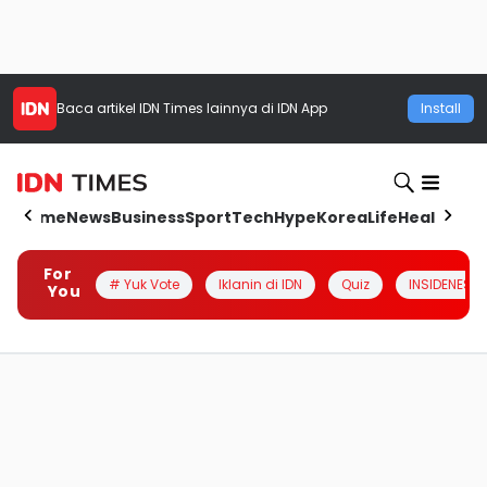
Baca artikel
IDN Times
lainnya di IDN App
Install
Home
News
Business
Sport
Tech
Hype
Korea
Life
Health
Aut
For
# Yuk Vote
Iklanin di IDN
Quiz
INSIDENESIA
You