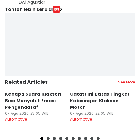
Dwi Agustiar
Tonton lebih seru di
Related Articles
See More
Kenapa Suara Klakson
Catat! Ini Batas Tingkat
K
Bisa Menyulut Emosi
Kebisingan Klakson
S
Pengendara?
Motor
s
07 Agu 2026, 23:05 WIB
07 Agu 2026, 22:05 WIB
07
Automotive
Automotive
Au