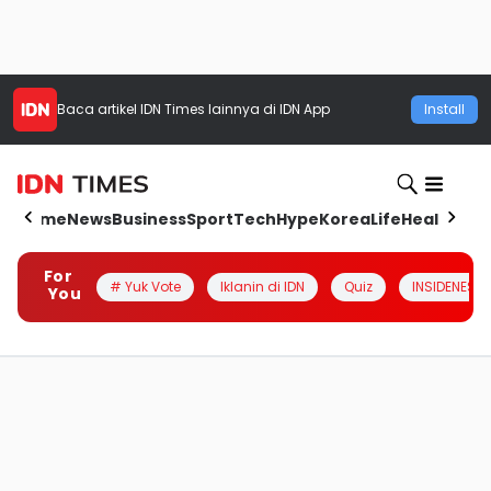
Baca artikel
IDN Times
lainnya di IDN App
Install
Home
News
Business
Sport
Tech
Hype
Korea
Life
Health
Aut
For
# Yuk Vote
Iklanin di IDN
Quiz
INSIDENESIA
You