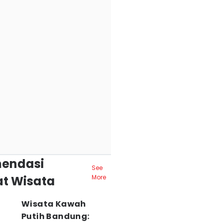
endasi
See
t Wisata
More
Wisata Kawah
Putih Bandung: