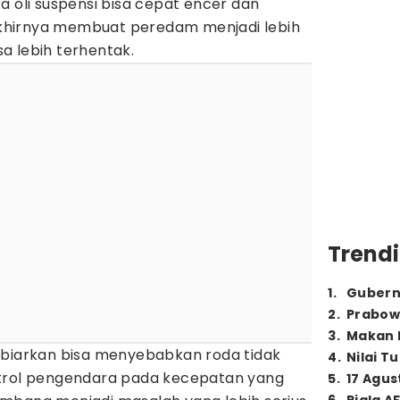
a oli suspensi bisa cepat encer dan
hirnya membuat peredam menjadi lebih
a lebih terhentak.
Trendi
1
.
Gubern
2
.
Prabow
3
.
Makan B
ibiarkan bisa menyebabkan roda tidak
4
.
Nilai T
ntrol pengendara pada kecepatan yang
5
.
17 Agus