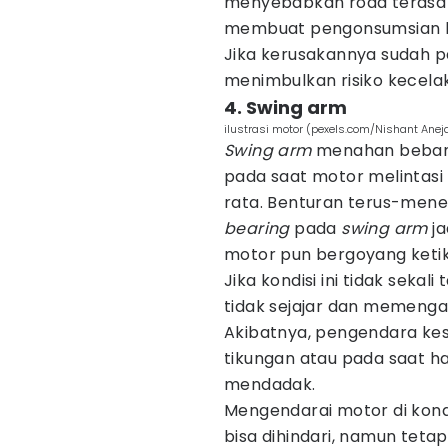
menyebabkan roda terasa 
membuat pengonsumsian b
Jika kerusakannya sudah p
menimbulkan risiko kecelak
4. Swing arm
ilustrasi motor (pexels.com/Nishant Anej
Swing arm
menahan beban 
pada saat motor melintasi 
rata. Benturan terus-men
bearing
pada
swing arm
ja
motor pun bergoyang ketika
Jika kondisi ini tidak sekal
tidak sejajar dan memenga
Akibatnya, pengendara kes
tikungan atau pada saat 
mendadak.
Mengendarai motor di kondi
bisa dihindari, namun teta