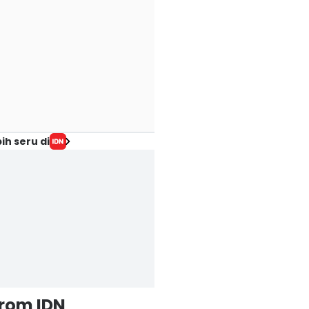
ih seru di
from IDN