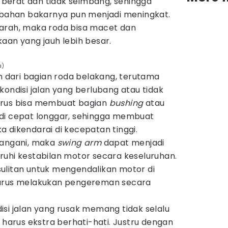
berat dan tidak seimbang, sehingga
ahan bakarnya pun menjadi meningkat.
arah, maka roda bisa macet dan
aan yang jauh lebih besar.
a)
dari bagian roda belakang, terutama
kondisi jalan yang berlubang atau tidak
erus bisa membuat bagian
bushing
atau
di cepat longgar, sehingga membuat
 dikendarai di kecepatan tinggi.
i tangani, maka
swing arm
dapat menjadi
ruhi kestabilan motor secara keseluruhan.
ulitan untuk mengendalikan motor di
harus melakukan pengereman secara
si jalan yang rusak memang tidak selalu
p harus ekstra berhati-hati. Justru dengan