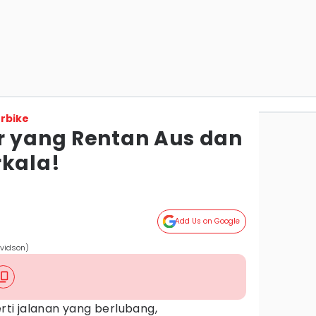
rbike
r yang Rentan Aus dan
rkala!
Add Us on Google
avidson)
erti jalanan yang berlubang,