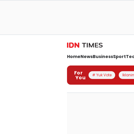
Home
News
Business
Sport
Te
For
# Yuk Vote
Iklanin
You