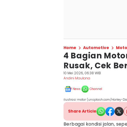
Home
Automotive
Moto
4 Bagian Moto
Rusak, Cek Be
10 Mei 2026, 06:38 WIB
Andini Maulana
News
Channel
ilustrasi motor (unsplash.com/Harley-D
Share Article
Berbagai kondisi jalan, sep