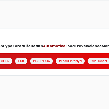
ch
Hype
Korea
Life
Health
Automotive
Food
Travel
Science
Me
 di IDN
Quiz
INSIDENESIA
#LokalBerdaya
Profil Dokter