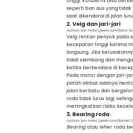
tinggi. Kondisi ini bisa be
seperti ban aus yang tida
saat dikendarai di jalan luru
2. Velg dan jari-jari
ilustrasi ban motor (pexels.com/Rahul So
Velg rentan penyok pada 
kecepatan tinggi karena 
langsung. Jika kerusakann
tidak seimbang dan meng
ketika berkendara di kecep
Pada motor dengan jari-jar
patah akibat adanya henta
jalan berbatu dan bergelo
roda tidak lurus lagi, se
meningkatkan risiko kecela
3. Bearing roda
ilustrasi ban motor (pexels.com/Rachel Cl
Bearing
atau leher roda be