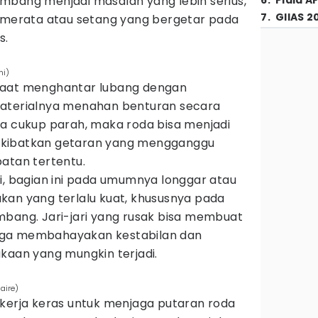
rkembang menjadi masalah yang lebih serius,
6
.
Piala A
7
.
GIIAS 2
k merata atau setang yang bergetar pada
s.
ni)
saat menghantar lubang dengan
materialnya menahan benturan secara
ya cukup parah, maka roda bisa menjadi
akibatkan getaran yang mengganggu
atan tertentu.
i, bagian ini pada umumnya longgar atau
kan yang terlalu kuat, khususnya pada
mbang. Jari-jari yang rusak bisa membuat
hingga membahayakan kestabilan dan
kaan yang mungkin terjadi.
aire)
kerja keras untuk menjaga putaran roda