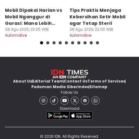
Mobil Dipakai Harian vs
Tips Praktis Menjaga
S
Mobil Nganggur di
Kebersihan Setir Mobil
Di
Garasi: Mana Lebih
agar Tetap Steril
d
Awet?
08 Agu 2026, 23:05 WIB
08 Agu 2026, 22:05 WIB
08
Automotive
Automotive
Au
About Us
Editorial Team
Contact Us
Terms of Services
Pedoman Media Siber
Index
Sitemap
Follow Us
Download
© 2026 IDN. All Rights Reserved.