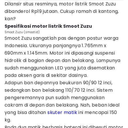
Dilansir situs resminya, motor listrik Smoot Zuzu
dibanderol Rp19 jutaan. Cukup ramah di kantong,
kan?
Spesifikasi motor listrik Smoot Zuzu
Smoot Zuzu (smoot.id)
Smoot Zuzu sangatlah pas dengan postur warga
Indonesia. Ukuranya panjangnya 1.765mm x
690mm x 1.145mm. Motor ini dipasangi suspensi
hidrolik di bagian depan dan belakang. Lampunya
sudah menggunakan LED yang juta disematkan
pada aksen garis di sekitar dasinya.
Adapun ban depannya beukuran 90/90 12 inci,
sedangkan ban belakang 110/70 12 inci. Sistem
pengeremannya pun sudah menggunakan
cakram di depan dan belakang. Nah, beban ideal
yang bisa ditahan
skuter matik
ini mencapai 150
kg.
Roda dua matik berbasis baterai ini dibesuti motor