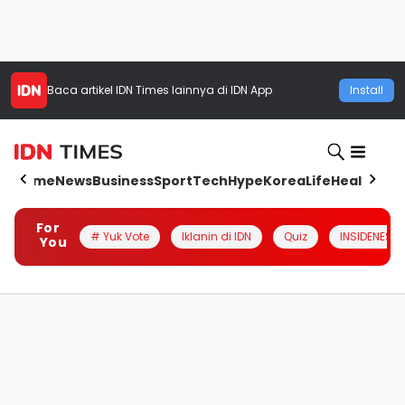
Baca artikel
IDN Times
lainnya di IDN App
Install
Home
News
Business
Sport
Tech
Hype
Korea
Life
Health
Aut
For
# Yuk Vote
Iklanin di IDN
Quiz
INSIDENESIA
You