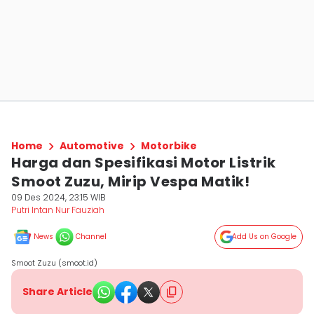
Home
Automotive
Motorbike
Harga dan Spesifikasi Motor Listrik
Smoot Zuzu, Mirip Vespa Matik!
09 Des 2024, 23:15 WIB
Putri Intan Nur Fauziah
News
Channel
Add Us on Google
Smoot Zuzu (smoot.id)
Share Article