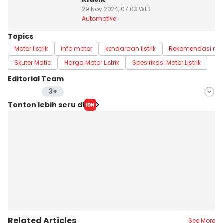
29 Nov 2024, 07:03 WIB
Automotive
Topics
Motor listrik
info motor
kendaraan listrik
Rekomendasi mo
Skuter Matic
Harga Motor Listrik
Spesifikasi Motor Listrik
Editorial Team
3+
Editor
Tonton lebih seru di
Lea Lyliana
Editor
Aria Hamzah
Editor
Fahreza Murnanda
Editor
Putri Intan Nur Fauziah
Related Articles
See More